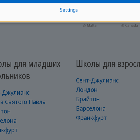
Settings
лы для младших
Школы для взрос
льников
Сент-Джулианс
Лондон
т-Джулианс
Брайтон
в Святого Павла
Барселона
йтон
Франкфурт
селона
нкфурт