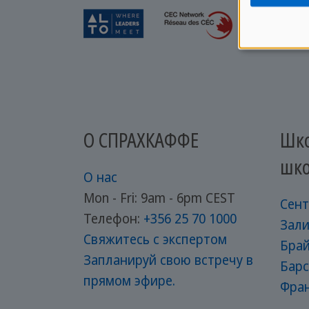
О СПРАХКАФФЕ
Шко
шко
О нас
Mon - Fri: 9am - 6pm CEST
Сен
Телефон:
+356 25 70 1000
Зали
Свяжитесь с экспертом
Бра
Запланируй свою встречу в
Бар
прямом эфире.
Фра