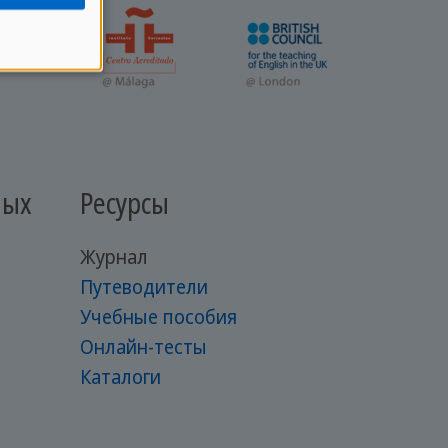
лых
Ресурсы
Журнал
Путеводители
Учебные пособия
Онлайн-тесты
Каталоги