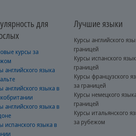
улярность для
Лучшие языки
ослых
Курсы английского язы
границей
овые курсы за
Курсы испанского язык
ежом
границей
ы английского языка
Курсы французского я
альте
за границей
ы английского языка в
Курсы немецкого языка
икобритании
границей
ы английского языка в
Курсы итальянского я
доне
за рубежом
ы испанского языка в
ании