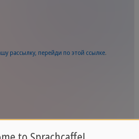
ашу рассылку, перейди по этой ссылке
.
me to Sprachcaffe!