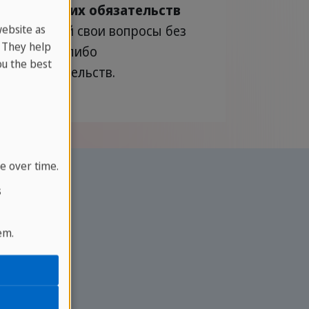
Никаких обязательств
- Задай свои вопросы без
website as
. They help
каких-либо
u the best
обязательств.
e over time.
s
em.