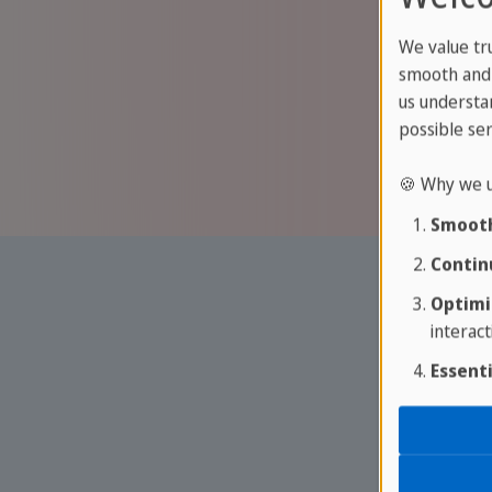
We value tr
smooth and 
us understa
possible ser
🍪 Why we u
Smooth
Contin
Optimi
interact
Essenti