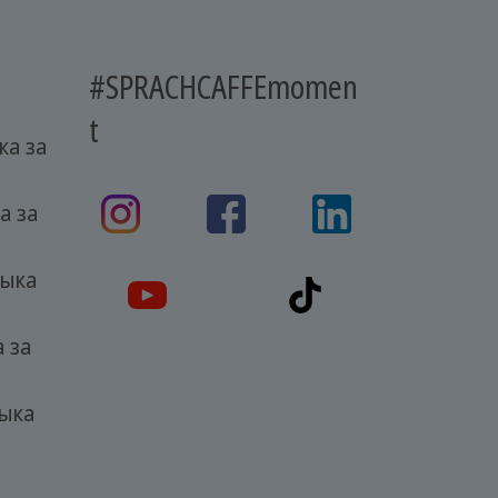
#SPRACHCAFFEmomen
t
ка за
а за
зыка
 за
зыка