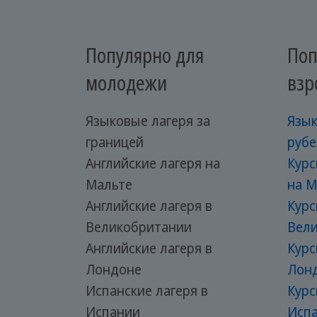
Популярно для
Поп
молодежи
взр
Языковые лагеря за
Язык
границей
руб
Английские лагеря на
Курс
Мальте
на М
Английские лагеря в
Курс
Великобритании
Вел
Английские лагеря в
Курс
Лондоне
Лон
Испанские лагеря в
Курс
Испании
Исп