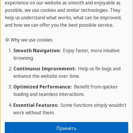
experience on our website as smooth and enjoyable as
possible, we use cookies and similar technologies. They
help us understand what works, what can be improved,
and how we can offer you the best possible service.
🍪 Why we use cookies
Smooth Navigation:
Enjoy faster, more intuitive
browsing.
Continuous Improvement:
Help us fix bugs and
О СПРАХКАФФЕ
enhance the website over time.
Optimized Performance:
Benefit from quicker
О нас
loading and seamless interactions.
Mon - Fri: 9am - 6pm CEST
Essential Features:
Some functions simply wouldn’t
Телефон:
+356 25 70 1000
work without them.
Свяжитесь с экспертом
Запланируй свою встречу в прямом эфире.
Принять