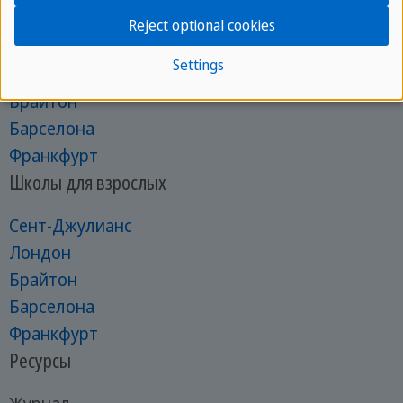
Школы для младших школьников
Reject optional cookies
Сент-Джулианс
Settings
Залив Святого Павла
Брайтон
Барселона
Франкфурт
Школы для взрослых
Сент-Джулианс
Лондон
Брайтон
Барселона
Франкфурт
Ресурсы