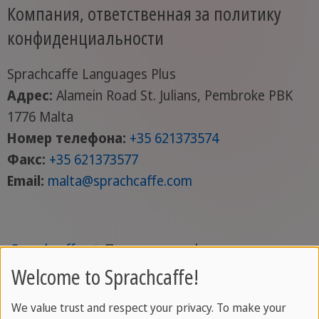
Компания, ответственная за политику
конфиденциальности
Sprachcaffe Languages Plus
Адрес:
Alamein Road St. Julians, Pembroke PBK
1776 Malta
Номер телефона:
+35 621373574
Факс:
+35 621373577
Email:
malta
@sprachcaffe
.com
Sprachcaffe
/
Политика конфиденциальности
Welcome to Sprachcaffe!
We value trust and respect your privacy. To make your