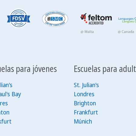
uelas para jóvenes
Escuelas para adul
lian's
St. Julian's
aul's Bay
Londres
res
Brighton
hton
Frankfurt
kfurt
Múnich