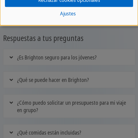
Rechazar cookies opcionales
Consigue tus catálogos gratuitos
Ajustes
Respuestas a tus preguntas
¿Es Brighton seguro para los jóvenes?
¿Qué se puede hacer en Brighton?
¿Cómo puedo solicitar un presupuesto para mi viaje
en grupo?
¿Qué comidas están incluidas?