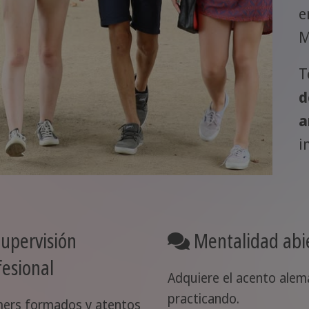
e
M
T
d
a
i
upervisión
Mentalidad abi
fesional
Adquiere el acento alem
practicando.
ers formados y atentos