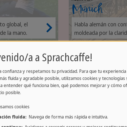
Múnich
o global, el
Habla alemán con conf
 de la mano.
moldeada por la clarid
tradiciones.
venido/a a Sprachcaffe!
ntes
a confianza y respetamos tu privacidad. Para que tu experiencia
ás fluida y agradable posible, utilizamos cookies y tecnologías s
a entender qué funciona bien, qué podemos mejorar y cómo of
antes de SPRACHCAFFE
io posible.
es acompañan a los
 y son personas de
usamos cookies
 Antes del viaje recibes
ción fluida:
Navega de forma más rápida e intuitiva.
l destino, los Teamers