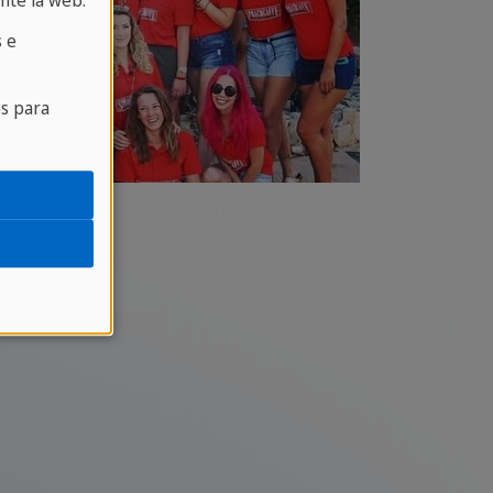
nte la web.
 e
es para