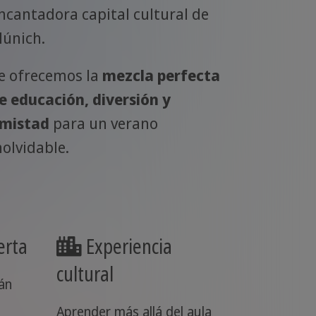
ncantadora capital cultural de
únich.
e ofrecemos la
mezcla perfecta
e educación, diversión y
mistad
para un verano
nolvidable.
erta
Experiencia
cultural
án
Aprender más allá del aula