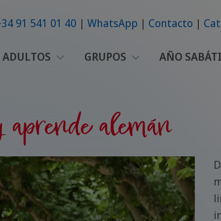
+34 91 541 01 40
WhatsApp
Contacto
Cat
ADULTOS
GRUPOS
AÑO SABÁT
y aprende alemán
D
m
l
i