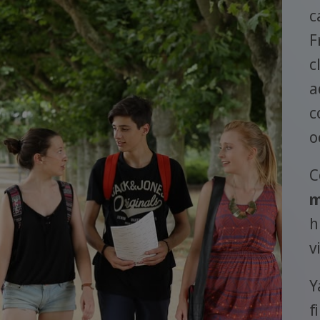
c
F
c
a
c
o
C
m
h
v
Y
f