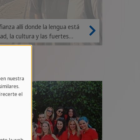
ianza allí donde la lengua está
ad, la cultura y las fuertes
 en nuestra
imilares.
recerte el