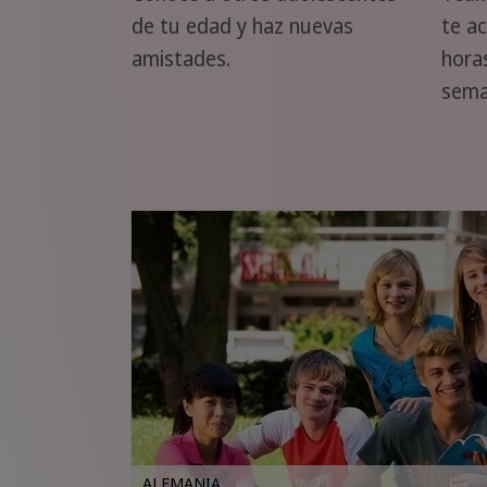
de tu edad y haz nuevas
te a
amistades.
horas
sema
ALEMANIA