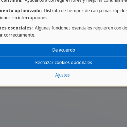
 continua:
Ayúdanos a corregir errores y mejorar continuame
nes, asegurándose de
iento optimizado:
Disfruta de tiempos de carga más rápidos
tendidos.
iones sin interrupciones.
o/a, tienes morriña o
nes esenciales:
Algunas funciones esenciales requieren cooki
erca para ayudarte.
ar correctamente.
en a quién dirigirse y
De acuerdo
 24/7.
Rechazar cookies opcionales
está cuidadosamente
Ajustes
te y conoce muy bien el