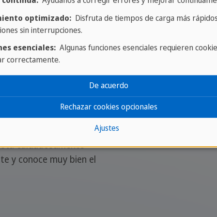
 Antes del viaje recibes
 continua:
Ayúdanos a corregir errores y mejorar continuame
l destino, los Teamers
iento optimizado:
Disfruta de tiempos de carga más rápidos
nes, asegurándose de
iones sin interrupciones.
tendidos.
nes esenciales:
Algunas funciones esenciales requieren cooki
ar correctamente.
o/a, tienes morriña o
erca para ayudarte.
De acuerdo
en a quién dirigirse y
Rechazar cookies opcionales
 24/7.
Ajustes
está cuidadosamente
te y conoce muy bien el