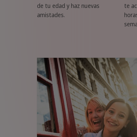
de tu edad y haz nuevas
te a
amistades.
horas
sema