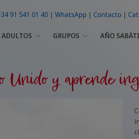
+34 91 541 01 40
WhatsApp
Contacto
Cat
ADULTOS
GRUPOS
AÑO SABÁT
o Unido y aprende ing
C
i
c