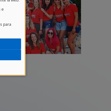
nte la web.
 e
es para