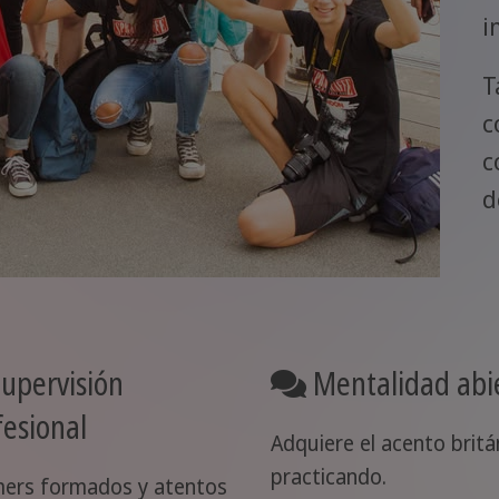
i
T
c
c
d
upervisión
Mentalidad abi
fesional
Adquiere el acento britá
practicando.
ers formados y atentos