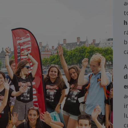
a
t
h
r
b
c
A
d
e
a
i
l
c