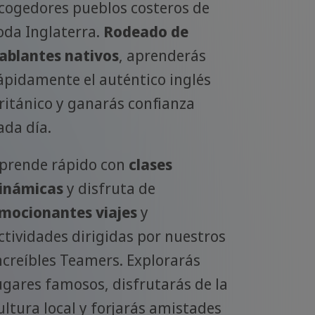
cogedores pueblos costeros de
oda Inglaterra.
Rodeado de
ablantes nativos
, aprenderás
ápidamente el auténtico inglés
ritánico y ganarás confianza
ada día.
prende rápido con
clases
inámicas
y disfruta de
mocionantes viajes
y
ctividades dirigidas por nuestros
ncreíbles Teamers. Explorarás
ugares famosos, disfrutarás de la
ultura local y forjarás amistades