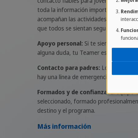
contacto fiables para jóvenes y padres.
Mejora
toda la información importante y, en e
Rendim
acompañan las actividades y excursio
interacc
que todos se sientan seguros y bien a
Funcio
funcion
Apoyo personal:
Si te sientes insegur
alguna duda, tu Teamer está siempre c
Contacto para padres:
Los padres sab
hay una línea de emergencia disponible
Formados y de confianza:
El equipo 
seleccionado, formado profesionalmen
destino y el programa.
Más información