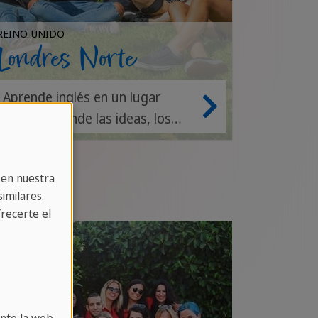
REINO UNIDO
Londres Norte
Aprende inglés en un lugar
creativo donde las ideas, los
acentos y las culturas globales
se mezclan en el campus.
 en nuestra
imilares.
recerte el