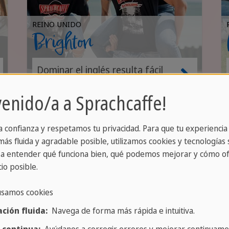
REINO UNIDO
Brighton
Dominar el inglés resulta fácil
en este punto caliente costero
venido/a a Sprachcaffe!
conocido por su cultura abierta
y animada.
a confianza y respetamos tu privacidad. Para que tu experiencia
ás fluida y agradable posible, utilizamos cookies y tecnologías s
ntes
a entender qué funciona bien, qué podemos mejorar y cómo of
io posible.
antes de SPRACHCAFFE
usamos cookies
es acompañan a los
ción fluida:
Navega de forma más rápida e intuitiva.
 y son personas de