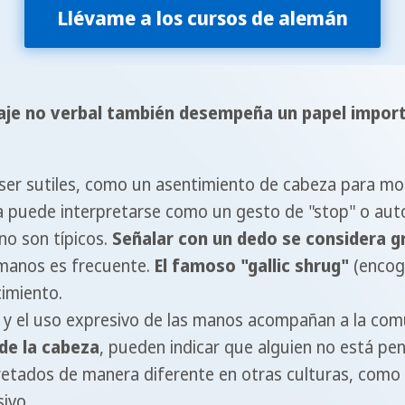
Llévame a los cursos de alemán
uaje no verbal también desempeña un papel impor
n ser sutiles, como un asentimiento de cabeza para m
a puede interpretarse como un gesto de "stop" o aut
no son típicos.
Señalar con un dedo se considera g
 manos es frecuente.
El famoso "gallic shrug"
(encog
cimiento.
o y el uso expresivo de las manos acompañan a la com
 de la cabeza
, pueden indicar que alguien no está p
etados de manera diferente en otras culturas, como el
ivo.