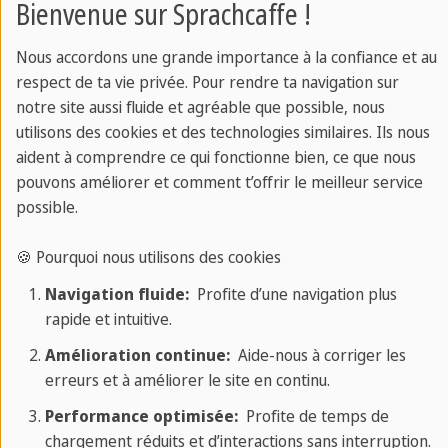
style resort à quelques pas de la mer,
Bienvenue sur Sprachcaffe !
plein de vie, de charme et de connexion.
Nous accordons une grande importance à la confiance et au
respect de ta vie privée. Pour rendre ta navigation sur
notre site aussi fluide et agréable que possible, nous
utilisons des cookies et des technologies similaires. Ils nous
Sprachcaffe
/
Adultes
/
Espagne
/
Espagne
/
aident à comprendre ce qui fonctionne bien, ce que nous
Barcelone
/
Gala Blagar
pouvons améliorer et comment t’offrir le meilleur service
possible.
🍪 Pourquoi nous utilisons des cookies
Navigation fluide:
Profite d’une navigation plus
rapide et intuitive.
Amélioration continue:
Aide-nous à corriger les
erreurs et à améliorer le site en continu.
Performance optimisée:
Profite de temps de
chargement réduits et d’interactions sans interruption.