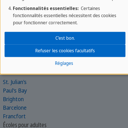
Fonctionnalités essentielles:
Certaines
fonctionnalités essentielles nécessitent des cookies
À propos de SPRACHCAFFE
pour fonctionner correctement.
À propos de nous
C'est bon.
Lun - ven : 9am - 6pm CEST
Phone :
+33 412 394 765
Refuser les cookies facultatifs
Contacte ton expert
Réglages
Écoles pour les juniors
St. Julian's
Paul's Bay
Brighton
Barcelone
Francfort
Écoles pour adultes