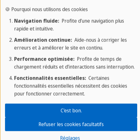
🍪 Pourquoi nous utilisons des cookies
Navigation fluide:
Profite d’une navigation plus
Situation géographique de l'école
rapide et intuitive.
Amélioration continue:
Aide-nous à corriger les
Notre école est installée dans le quartier de
erreurs et à améliorer le site en continu.
Miramar
de La Havane ("vue sur la mer"
Performance optimisée:
Profite de temps de
en français ). Ce quartier, un des plus agréables de
chargement réduits et d’interactions sans interruption.
la ville, était dans les années 1950 le lieu de
Fonctionnalités essentielles:
Certaines
résidence favori de l'élite cubaine, qui y vivait dans
fonctionnalités essentielles nécessitent des cookies
de somptueuses villas entourées de magnifiques
pour fonctionner correctement.
jardins.
C'est bon.
Aujourd'hui encore, Miramar est
un des quartiers
les plus chics
de La Havane : sa
Quinta Avenida
,
Refuser les cookies facultatifs
inspirée de la célèbre Cinquième Avenue de New
Réglages