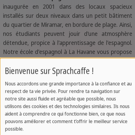
inaugurée en 2001 dans des locaux spacieux
installés sur deux niveaux dans un petit bâtiment
du quartier de Miramar, en bordure de plage. Ainsi,
nos étudiants peuvent jouir d'une atmosphère
détendue, propice à l'apprentissage de l'espagnol.
Notre école d'espagnol à La Havane vous propose
salle de classes climatisées et équipées en matériel
Bienvenue sur Sprachcaffe !
audio-visuel ainsi qu'une salle informatique avec
accès à internet. Un espace lounge pour se
Nous accordons une grande importance à la confiance et au
détendre et une cafétéria sont aussi mis à
respect de ta vie privée. Pour rendre ta navigation sur
disposition pour les étudiants.
notre site aussi fluide et agréable que possible, nous
utilisons des cookies et des technologies similaires. Ils nous
aident à comprendre ce qui fonctionne bien, ce que nous
pouvons améliorer et comment t’offrir le meilleur service
possible.