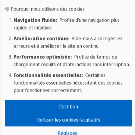
durable.
🍪 Pourquoi nous utilisons des cookies
Navigation fluide:
Profite d’une navigation plus
rapide et intuitive.
Amélioration continue:
Aide-nous à corriger les
Grande variété de cours
erreurs et à améliorer le site en continu.
Choix entre différents modèles de cours
Performance optimisée:
Profite de temps de
chargement réduits et d’interactions sans interruption.
Fonctionnalités essentielles:
Certaines
fonctionnalités essentielles nécessitent des cookies
Programme d'enseignement flexible
pour fonctionner correctement.
Adapté aux besoins des étudiants en langues
C'est bon.
Refuser les cookies facultatifs
Des enseignants qualifiés
Réglages