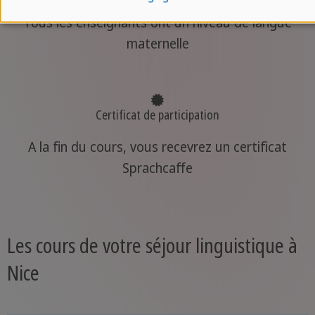
Tous les enseignants ont un niveau de langue
maternelle
Certificat de participation
A la fin du cours, vous recevrez un certificat
Sprachcaffe
Les cours de votre séjour linguistique à
Nice