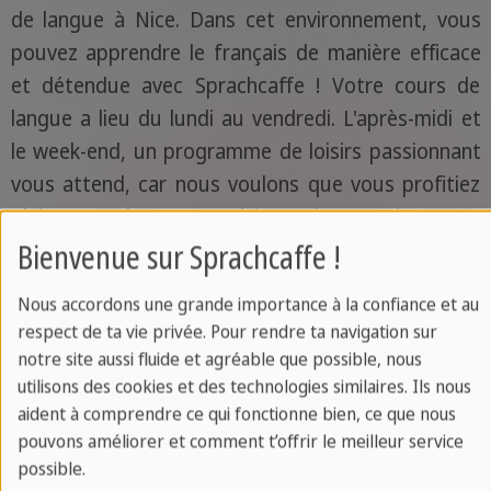
de langue à Nice. Dans cet environnement, vous
pouvez apprendre le français de manière efficace
et détendue avec Sprachcaffe ! Votre cours de
langue a lieu du lundi au vendredi. L'après-midi et
le week-end, un programme de loisirs passionnant
vous attend, car nous voulons que vous profitiez
pleinement de cette expérience d'apprentissage.
Bienvenue sur Sprachcaffe !
Les leçons du cours de langue à Nice sont
Nous accordons une grande importance à la confiance et au
structurées de manière à ce que le français soit
respect de ta vie privée. Pour rendre ta navigation sur
parlé de manière détendue dès le début et que
notre site aussi fluide et agréable que possible, nous
chaque participant puisse prendre part à
utilisons des cookies et des technologies similaires. Ils nous
l'apprentissage. De cette manière, vous
aident à comprendre ce qui fonctionne bien, ce que nous
pouvons améliorer et comment t’offrir le meilleur service
intérioriserez la langue et le vocabulaire
possible.
nouvellement appris de manière particulièrement