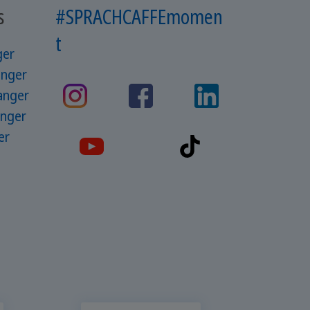
s
#SPRACHCAFFEmomen
t
ger
anger
ranger
anger
er