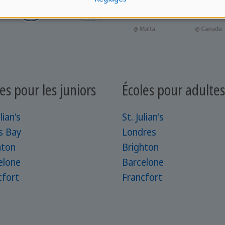
es pour les juniors
Écoles pour adultes
lian's
St. Julian's
s Bay
Londres
hton
Brighton
elone
Barcelone
cfort
Francfort