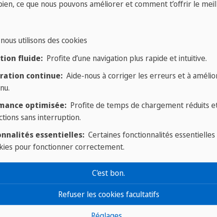
des musées, parcs et
bien, ce que nous pouvons améliorer et comment t’offrir le meil
monuments mondialement
connus.
nous utilisons des cookies
aroc
/
Rabat
/
Sam
ion fluide:
Profite d’une navigation plus rapide et intuitive.
ration continue:
Aide-nous à corriger les erreurs et à amélior
nu.
mance optimisée:
Profite de temps de chargement réduits e
ctions sans interruption.
nnalités essentielles:
Certaines fonctionnalités essentielles
kies pour fonctionner correctement.
C'est bon.
Refuser les cookies facultatifs
Réglages