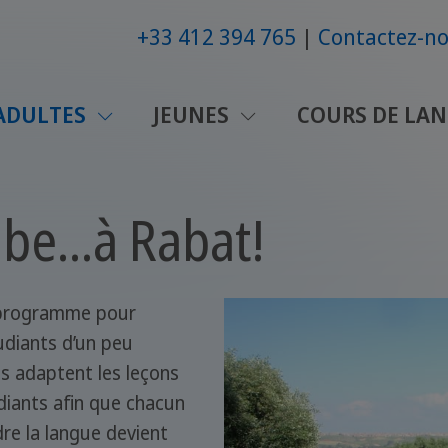
+33 412 394 765
Contactez-n
ADULTES
JEUNES
COURS DE LAN
be...à Rabat!
 programme pour
udiants d’un peu
s adaptent les leçons
diants afin que chacun
dre la langue devient