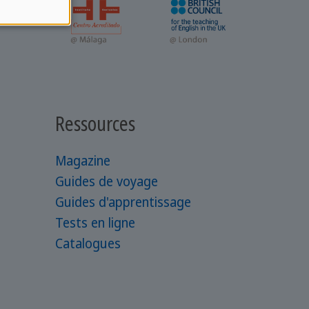
Ressources
Magazine
Guides de voyage
Guides d'apprentissage
Tests en ligne
Catalogues