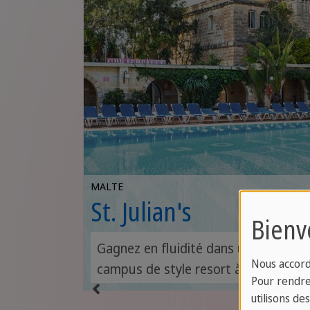
MALTE
St. Julian's
Bienv
les
Gagnez en fluidité dans un
Nous accord
es à
campus de style resort à
Pour rendre 
quelques pas de la mer, plein de
utilisons de