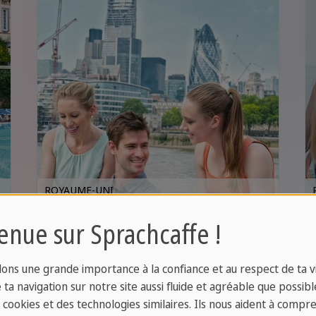
ROYAUME-UNI
Londres
enue sur Sprachcaffe !
Combinez des cours d’anglais
ons une grande importance à la confiance et au respect de ta vi
de premier ordre avec des
ta navigation sur notre site aussi fluide et agréable que possibl
promenades l’après-midi devant
s cookies et des technologies similaires. Ils nous aident à compr