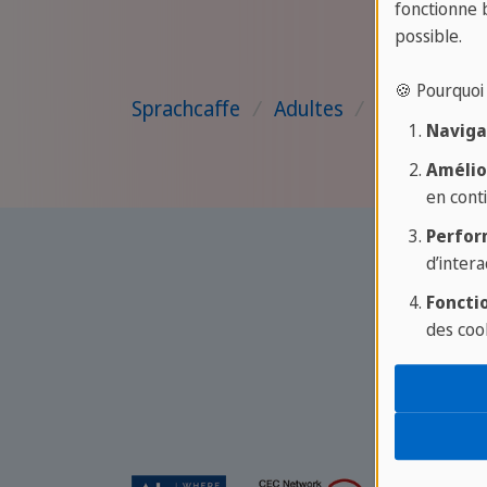
vie, de charme et de connexion.
fonctionne 
possible.
🍪 Pourquoi 
Sprachcaffe
/
Adultes
/
Maroc
/
M
Navigat
Amélio
en conti
Perfor
d’intera
Fonctio
des coo