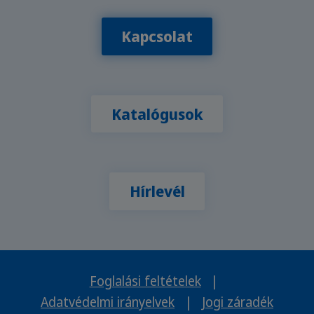
Kapcsolat
Katalógusok
Hírlevél
Foglalási feltételek
|
Adatvédelmi irányelvek
|
Jogi záradék