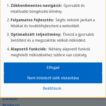
Rólunk
Zökkenőmentes navigáció:
Gyorsabb és
H - P: 9.00 - 18.00 CEST
intuitívabb böngészési élmény.
Telefon:
+
Folyamatos fejlesztés:
Segíts nekünk javítani a
Vedd fel velünk a kapcsolatot
hibákat és továbbfejleszteni a weboldalt.
Iskoláink fiataloknak
Optimalizált teljesítmény:
Élvezd a gyorsabb
betöltést és a megszakítás nélküli működést.
St. Julian's
Alapvető funkciók:
Néhány alapvető funkció
St. Paul's bay
megfelelő működéséhez sütikre van szükség.
Brighton
Barcelona
Elfogad
Frankfurt
Nem kötelező sütik elutasítása
Iskoláink felnőtteknek
Beállítások
St. Julian's
London
Brighton