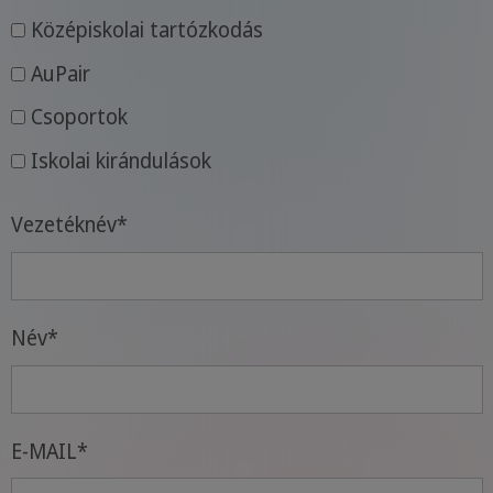
Középiskolai tartózkodás
AuPair
Csoportok
Iskolai kirándulások
Vezetéknév
*
Név
*
E-MAIL
*