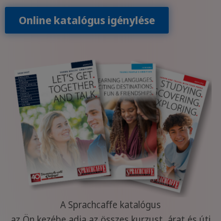
Online katalógus igénylése
A Sprachcaffe katalógus
az Ön kezébe adja az összes kurzust, árat és úti