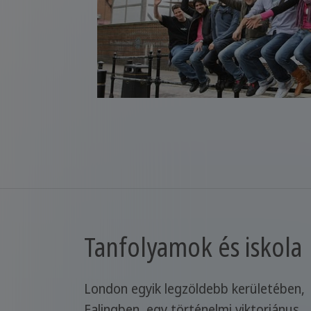
Tanfolyamok és iskola
London egyik legzöldebb kerületében,
Ealingben, egy történelmi viktoriánus