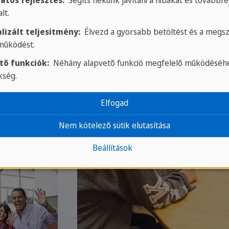
atos fejlesztés:
Segíts nekünk javítani a hibákat és továbbfej
lt.
lizált teljesítmény:
Élvezd a gyorsabb betöltést és a megsz
 működést.
tő funkciók:
Néhány alapvető funkció megfelelő működéséhe
kség.
Elfogad
Nem kötelező sütik elutasítása
Beállítások