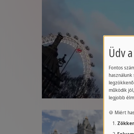
Üdv a
Fontos szám
használunk 
legzökkenő
működik jól
legjobb élm
🍪 Miért ha
Zökken