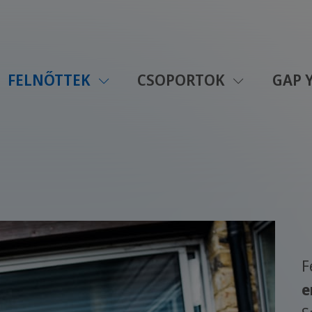
FELNŐTTEK
CSOPORTOK
GAP 
F
e