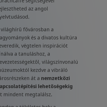
prachcaffe segítségével
ejlesztheted az angol
yelvtudásod.
 világhírű fővárosban a
agyományok és a divatos kultúra
everedik, végtelen inspirációt
ínálva a tanuláshoz, a
evezetességektől, világszínvonalú
úzeumoktól kezdve a vibráló
árosrészeken át a
nemzetközi
apcsolatépítési lehetőségekig
tt mindent megtalálsz
.
ondon a tökéletes hely a