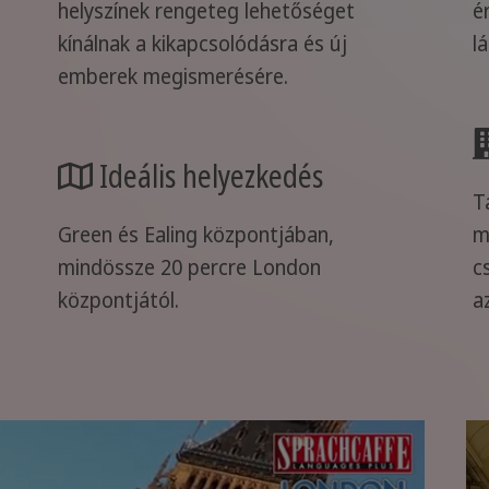
helyszínek rengeteg lehetőséget
é
kínálnak a kikapcsolódásra és új
l
emberek megismerésére.
Ideális helyezkedés
T
Green és Ealing központjában,
m
mindössze 20 percre London
c
központjától.
a