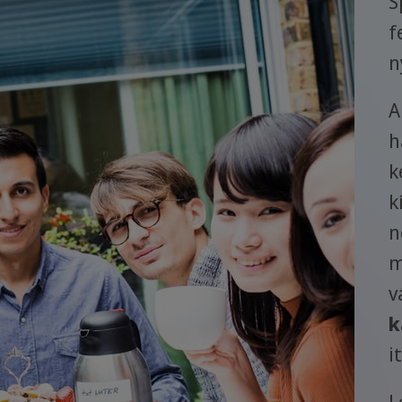
S
f
n
A
h
k
k
n
m
v
k
i
L