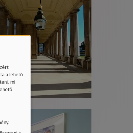
Azért
ta a lehető
eni, mi
lehető
mény.