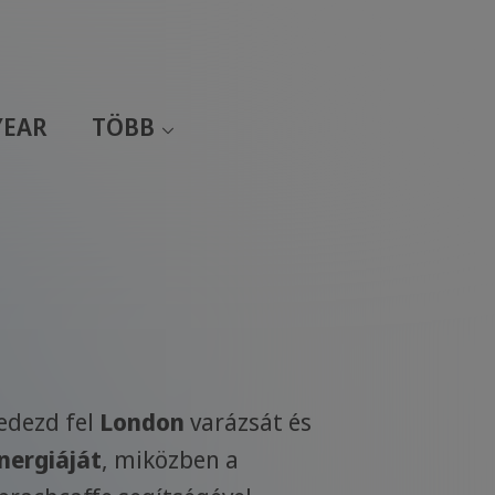
YEAR
TÖBB
edezd fel
London
varázsát és
nergiáját
, miközben a