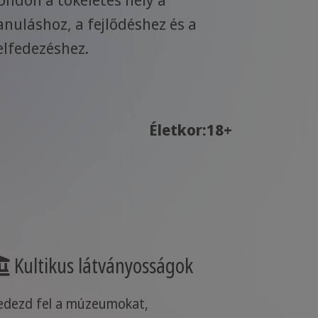
anuláshoz, a fejlődéshez és a
elfedezéshez.
Életkor:18+
Kultikus látványosságok
edezd fel a múzeumokat,