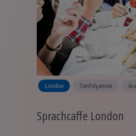
London
Tanfolyamok
Ár
Sprachcaffe London