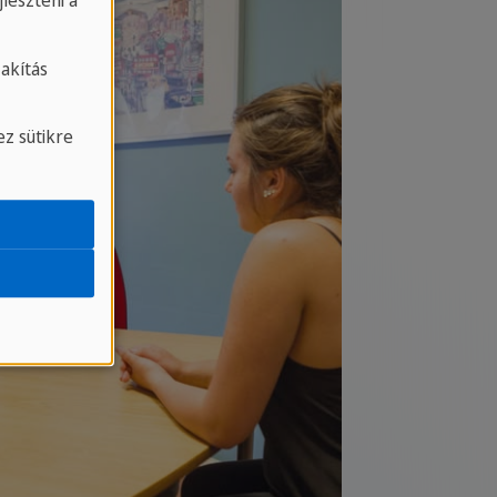
leszteni a
akítás
z sütikre