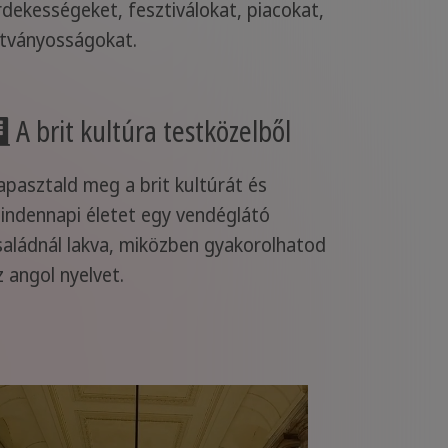
rdekességeket, fesztiválokat, piacokat,
átványosságokat.
A brit kultúra testközelből
apasztald meg a brit kultúrát és
indennapi életet egy vendéglátó
saládnál lakva, miközben gyakorolhatod
z angol nyelvet.