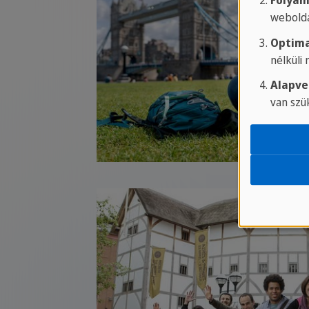
Folyam
webolda
Optima
nélküli
Alapve
van szü