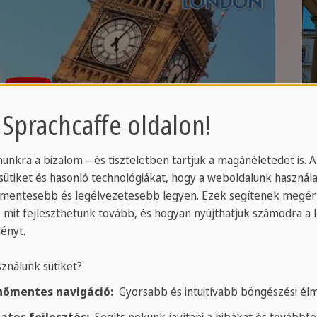
 Sprachcaffe oldalon!
unkra a bizalom – és tiszteletben tartjuk a magánéletedet is. 
sütiket és hasonló technológiákat, hogy a weboldalunk használa
mentesebb és legélvezetesebb legyen. Ezek segítenek megért
, mit fejleszthetünk tovább, és hogyan nyújthatjuk számodra a 
ényt.
sználunk sütiket?
őmentes navigáció:
Gyorsabb és intuitívabb böngészési él