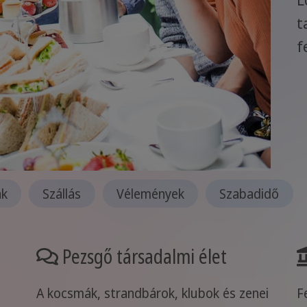
t
f
ak
Szállás
Vélemények
Szabadidő
Pezsgő társadalmi élet
A kocsmák, strandbárok, klubok és zenei
F