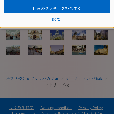
任意のクッキーを拒否する
設定
語学学校シュプラッハカフェ
/
ディスカウント情報
/
マドリード校
よくある質問
|
Booking condition
|
Privacy Policy
|
Legal
|
カスタマーハラスメントに対する方針