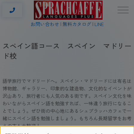
お問い合わせ
無料カタログ
LINE
スペイン語コース スペイン マドリー
ド校
語学旅行でマドリードへ。スペイン・マドリードには有名は
博物館、ギャラリー、印象的な建造物、文化的なイベントが
沢山あり、旅行者にも人気のある街です。スペイン文化を味
わいながらスペイン語を勉強すれば、一味違う旅行になるこ
とでしょう。ぜひ街の中心地にあるシュプラッハカフェで一
緒にスペイン語を勉強しましょう。もちろん長期留学をお考
えの方も大歓迎！