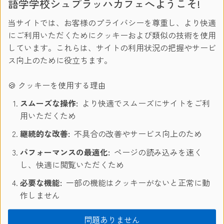
語学学校シュプラッハカフェへようこそ!
マドリード校について
当サイトでは、お客様のプライバシーを尊重し、より快適
にご利用いただくためにクッキーおよび類似の技術を使用
シュプラッハカフェ語学留学で可能なこと！
しています。これらは、サイトの利用状況の把握やサービ
ス向上のために役立ちます。
語学/休暇/異文化体験のコンビネーション
ネイティブ講師による指導
🍪 クッキーを使用する理由
短期間で効果的な学習方法
スムーズな操作:
より快適でスムーズにサイトをご利
芸術、文化、保養などの楽しみ
用いただくため
学習機関の認定校
継続的な改善:
不具合の改善やサービス向上のため
パフォーマンスの最適化:
ページの読み込みを速く
し、快適に閲覧いただくため
必要な機能:
一部の機能はクッキーがないと正常に動
作しません
写真
問題ありません