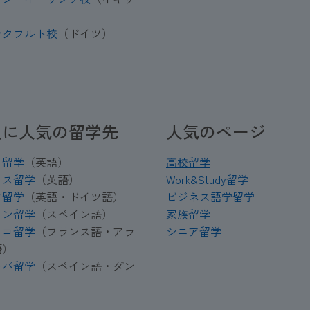
ンクフルト校
（ドイツ）
人に人気の留学先
人気のページ
タ留学
（英語）
高校留学
リス留学
（英語）
Work&Study留学
ツ留学
（英語・ドイツ語）
ビジネス語学留学
イン留学
（スペイン語）
家族留学
ッコ留学
（フランス語・アラ
シニア留学
語）
ーバ留学
（スペイン語・ダン