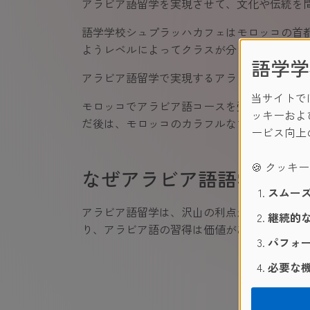
アラビア語留学を実現させて、文化や伝統を
語学学校シュプラッハカフェはモロッコの首
ようレベルによってクラスが分けられます。
語学学
アラビア語留学で実現するアラビア語に囲ま
当サイトで
モロッコでアラビア語コースを受けて、毎日
ッキーおよ
だ後は、モロッコのカラフルなマーケットで
ービス向上
🍪 クッキ
なぜアラビア語語学留学
スムーズ
アラビア語留学は、沢山の利点があることに
継続的な
り、アラビア語の習得は価値があるといえま
パフォー
必要な機