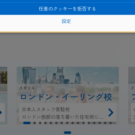
留学について相談する
任意のクッキーを拒否する
LINE
でのお問合せも受付中！
設定
イギリス
イ
ロンドン・イーリング校
日本人スタッフ常駐校
ロンドン西部の落ち着いた住宅街にあ
る学校。ロンドン中心部にもアクセス
良好