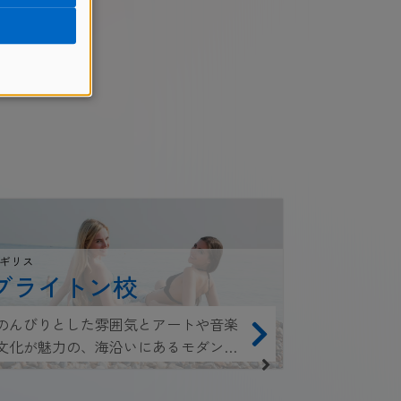
カナダ
ギリス
バンク
ブライトン校
海と山に囲
のんびりとした雰囲気とアートや音楽
バーの中心
文化が魅力の、海沿いにあるモダンな
学校