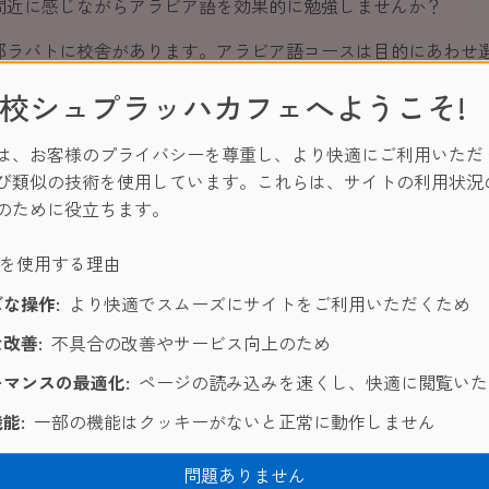
間近に感じながらアラビア語を効果的に勉強しませんか？
都ラバトに校舎があります。アラビア語コースは目的にあわせ
初心者の方もすでに中上級者の方も短期間で効率よくアラビア
校シュプラッハカフェへようこそ!
れた生活は、学習効果をより高めることができるでしょう。
は、お客様のプライバシーを尊重し、より快適にご利用いただ
の会話の中で実際にアラビア語がどのように使われているのか
び類似の技術を使用しています。これらは、サイトの利用状況
さっそく実践してみましょう！
のために役立ちます。
ーを使用する理由
が効果的？
な操作:
より快適でスムーズにサイトをご利用いただくため
疑いの余地はありません。今日アラビア語は世界でも価値の高
改善:
不具合の改善やサービス向上のため
す。また海外留学で現地へ滞在することで、その地の芸術や慣
マンスの最適化:
ページの読み込みを速くし、快適に閲覧いた
能:
一部の機能はクッキーがないと正常に動作しません
ご質問はありますか？
問題ありません