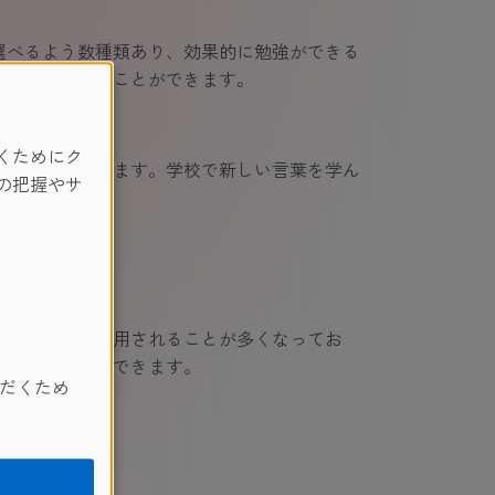
選べるよう数種類あり、効果的に勉強ができる
語を身につけることができます。
くためにク
知ることができます。学校で新しい言葉を学ん
の把握やサ
い言語として使用されることが多くなってお
習を知ることもできます。
だくため