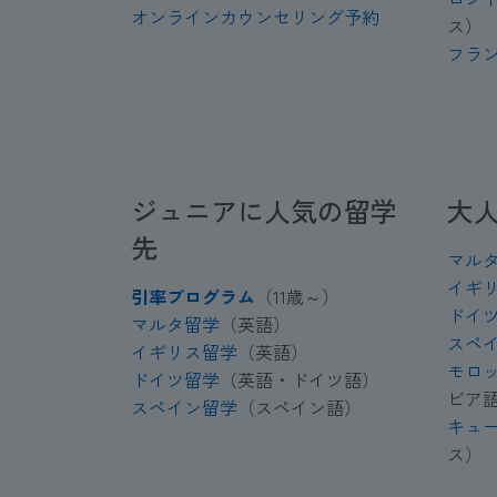
オンラインカウンセリング予約
ス）
フラ
ジュニアに人気の留学
大
先
マル
イギ
引率プログラム
（11歳～）
ドイ
マルタ留学
（英語）
スペ
イギリス留学
（英語）
モロ
ドイツ留学
（英語・ドイツ語）
ビア
スペイン留学
（スペイン語）
キュ
ス）