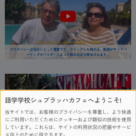
プライバシーは当社にとって重要です。クリックした時のみ、動画がサードパ
ーティプロバイダーによって読み込まれ再生されます。
語学学校シュプラッハカフェへようこそ!
当サイトでは、お客様のプライバシーを尊重し、より快適
にご利用いただくためにクッキーおよび類似の技術を使用
しています。これらは、サイトの利用状況の把握やサービ
ス向上のために役立ちます。
プライバシーは当社にとって重要です。クリックした時のみ、動画がサードパ