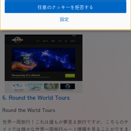
上の都市でこのサービスを利用しています。旅行を通して新
任意のクッキーを拒否する
しい出会いの喜びを味わうことができるでしょう。 ウェブ
設定
サイト：
www.couchsurfing.com
6. Round the World Tours
Round the World Tours
世界一周旅行！これは誰もが夢見る旅行ですが、こちらのサ
イトでは様々な世界一周旅行ルート情報を見ることができま