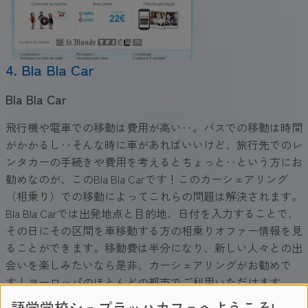
4. Bla Bla Car
Bla Bla Car
飛行機や電車での移動は費用が高い‥。バスでの移動は時間
がかかるし‥そんな時に車があればいいけど、旅行先でのレ
ンタカーの手続きや費用を考えるとちょっと‥という方にお
勧めなのが、このBla Bla Carです！このカーシェアリング
（相乗り）での移動によってこれらの問題は解決されます。
Bla Bla Carでは出発地点と目的地、日付を入力することで、
その日にその区間を車移動する方の相乗りオファー情報を見
ることができます。移動費は半分になり、新しい人々との出
会いを楽しみたいなら是非、カーシェアリングがお勧めで
す！ヨーロッパのほとんどの都市でご利用いただけます。
ウェブサイト：
www.blablacar.com
語学学校シュプラッハカフェへようこそ!