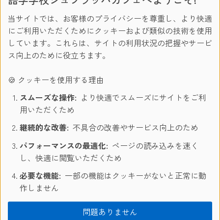
当サイトでは、お客様のプライバシーを尊重し、より快適
にご利用いただくためにクッキーおよび類似の技術を使用
しています。これらは、サイトの利用状況の把握やサービ
ス向上のために役立ちます。
🍪 クッキーを使用する理由
スムーズな操作:
より快適でスムーズにサイトをご利
用いただくため
5. Couch Surfing
継続的な改善:
不具合の改善やサービス向上のため
パフォーマンスの最適化:
ページの読み込みを速く
Couch Surfing
し、快適に閲覧いただくため
2004年のサイトスタート時には大きなブームを巻き起こした
必要な機能:
一部の機能はクッキーがないと正常に動
こちらのサイトでは、無料で宿泊スペースを提供してくれる
作しません
人のオファーを見ることができます。このサイトのモットー
は、世界どこにでも無料で泊まらせてくれる友達がいる、そ
問題ありません
んな感覚で宿泊先を探せることです。900万の人が120.000以