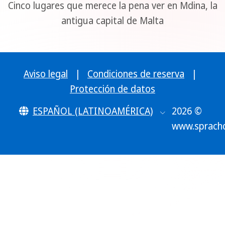
Cinco lugares que merece la pena ver en Mdina, la
continuación, puedes encontrar nuestros
antigua capital de Malta
consejos de viaje de Paceville. ¡Diviértete y
disfruta de tu estancia!
Aviso legal
|
Condiciones de reserva
|
Protección de datos
ESPAÑOL (LATINOAMÉRICA)
2026 ©
www.sprach