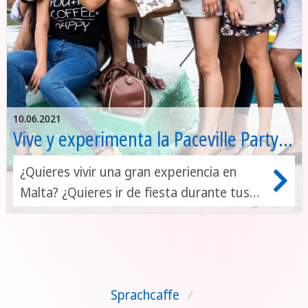
10.06.2021
Vive y experimenta la Paceville Party
de Malta
¿Quieres vivir una gran experiencia en
Malta? ¿Quieres ir de fiesta durante tus
vacaciones? Paceville es el lugar para ti.
Sol, playa y las vacaciones que te mereces.
Durante el día podrás disfrutar del sol y
playas cristalinas mientras, y por la noche
Sprachcaffe
/
disfrutarás de la Paceville Party. A