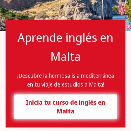
Aprende inglés en
Malta
¡Descubre la hermosa isla mediterránea
en tu viaje de estudios a Malta!
Inicia tu curso de inglés en
Malta