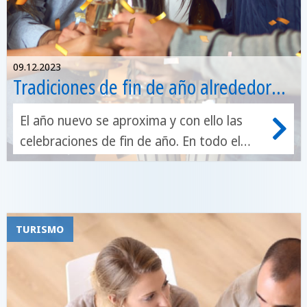
09.12.2023
Tradiciones de fin de año alrededor
del mundo ¡Prepárate para empezar
El año nuevo se aproxima y con ello las
el año con buena suerte!
celebraciones de fin de año. En todo el
mundo, el 31 de diciembre se celebra a lo
grande y de muy diversas formas. En este
artículo, queremos llevarte en un pequeño
viaje alrededor de las diferentes
TURISMO
tradiciones de Año Nuevo y mostrarte
cómo diferentes países celebran la llegada
del nuevo año.