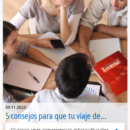
09.11.2023
5 consejos para que tu viaje de
idiomas impulse tu carrera profesional
¿Quieres vivir experiencias interculturales