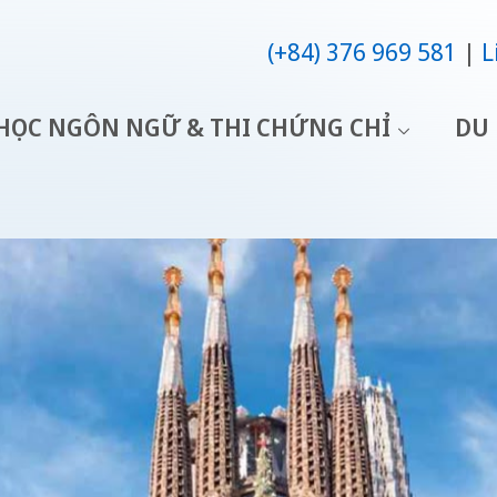
(+84) 376 969 581
L
HỌC NGÔN NGỮ & THI CHỨNG CHỈ
DU 