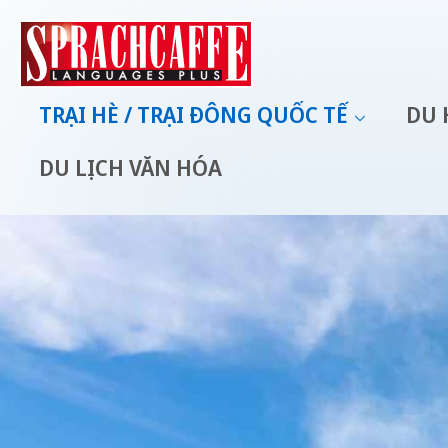
TRẠI HÈ / TRẠI ĐÔNG QUỐC TẾ
DU 
DU LỊCH VĂN HÓA