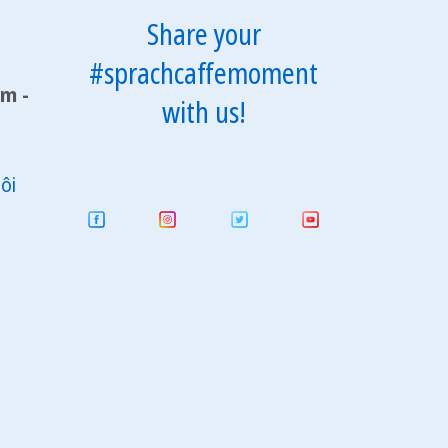
Share your
#sprachcaffemoment
am -
with us!
ôi