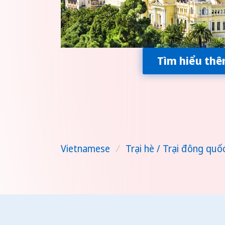
Tìm hiểu th
Vietnamese
/
Trại hè / Trại đông quố