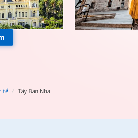
êm
c tế
/
Tây Ban Nha