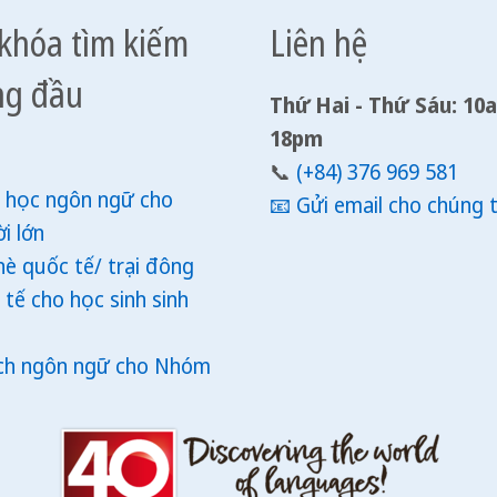
khóa tìm kiếm
Liên hệ
ng đầu
Thứ Hai - Thứ Sáu: 10
18pm
📞
(+84) 376 969 581
 học ngôn ngữ cho
📧
Gửi email cho chúng t
i lớn
hè quốc tế/ trại đông
 tế cho học sinh sinh
ịch ngôn ngữ cho Nhóm