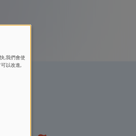
快,我們會使
方可以改進,