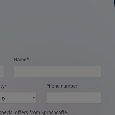
Name
*
ity
*
Phone number
pecial offers from Sprachcaffe.