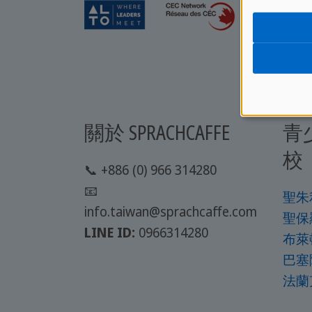
關於 SPRACHCAFFE
青
校
📞 +886 (0) 966 314280
📧
聖朱
info.taiwan@sprachcaffe.com
聖保
LINE ID:
0966314280
布萊
巴塞
法蘭