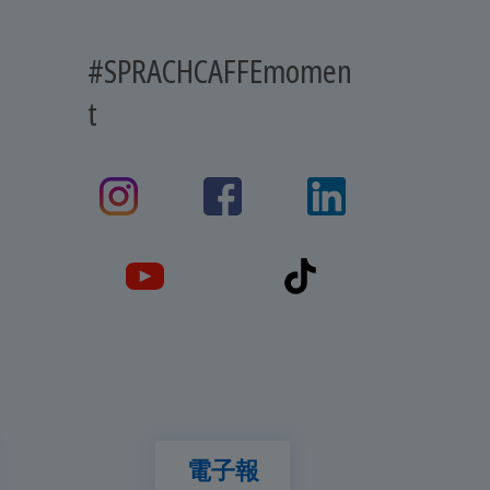
#SPRACHCAFFEmomen
t
電子報