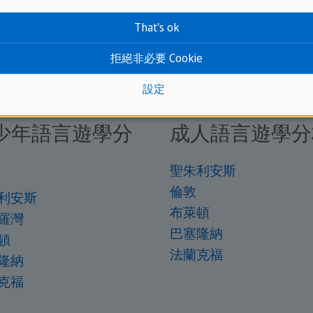
That's ok
拒絕非必要 Cookie
設定
少年語言遊學分
成人語言遊學分
聖朱利安斯
倫敦
利安斯
布萊頓
羅灣
巴塞隆納
頓
法蘭克福
隆納
克福