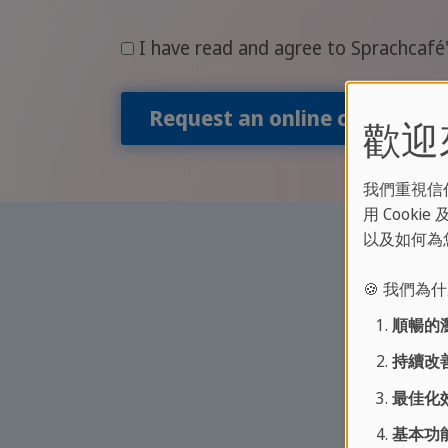
I have read and agree to Sprachcafé
Request an online catalog
歡迎來到
我們重視信
用 Cook
以及如何為
🍪 我們為什
順暢的
持續改善
最佳化效
基本功能