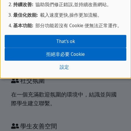
持續改善:
協助我們修正錯誤,並持續改善網站。
距離學校僅需步行 10 分鐘，且鄰近美茵河。
最佳化效能:
載入速度更快,操作更加流暢。
基本功能:
部分功能若沒有 Cookie 便無法正常運作。
含三餐
That's ok
請在宿舍享用早餐和晚餐，並在學校享用午
拒絕非必要 Cookie
餐熱食。
設定
社交氛圍
在一個充滿歡迎氛圍的環境中，結識並與國
際學生建立聯繫。
學生友善空間