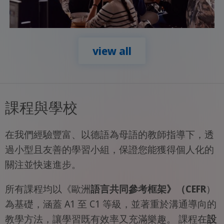
view all
課程與學校
在我們經驗豐富、以德語為母語的教師指導下，透
過小型且友善的學習小組，保證您能獲得個人化的
關注並快速進步。
所有課程均以《歐洲
語言共同參考框架》（CEFR
）
為基礎，涵蓋 A1 至 C1 等級，並著重於溝通導向的
教學方法，讓學習既有效率又充滿樂趣。 課程在
設