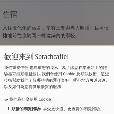
住宿
入住現代化的宿舍，享有三餐與專人照護，且可便
捷地前往位於同一棟建築內的學校。
歡迎來到 Sprachcaffe!
住所
我們重視信任,也尊重您的隱私。為了讓您在本網站上的體
驗盡可能順暢且愉快,我們會使用 Cookie 及類似技術。這些
舒適的客房
技術幫助我們了解哪些功能運作良好、哪些地方可以改進,
以及如何為您提供最優質的服務。
入住附設現代化設施的多人房或雙人房。
🍪 我們為什麼使用 Cookie
順暢的瀏覽體驗:
享受更快速、更直覺的瀏覽體驗。
地理位置優越