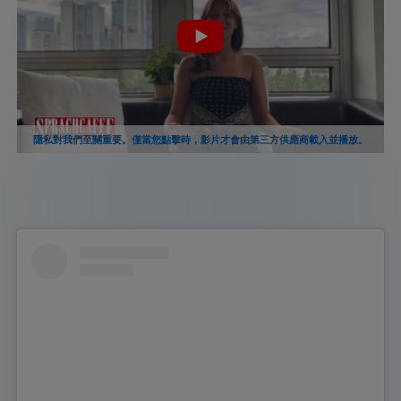
隱私對我們至關重要。僅當您點擊時，影片才會由第三方供應商載入並播放。