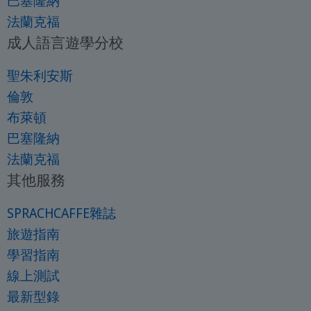
巴塞隆納
法蘭克福
成人語言遊學分校
聖朱利安斯
倫敦
布萊頓
巴塞隆納
法蘭克福
其他服務
SPRACHCAFFE雜誌
旅遊指南
學習指南
線上測試
最新型錄