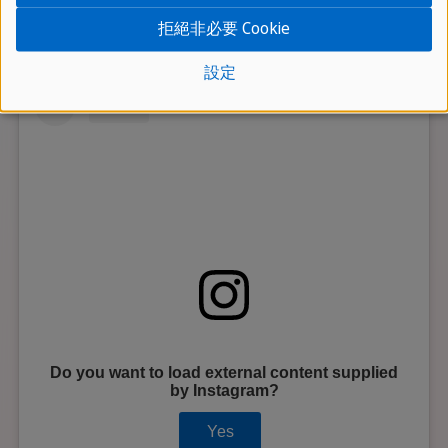
拒絕非必要 Cookie
設定
Do you want to load external content supplied
by
Instagram
?
Yes