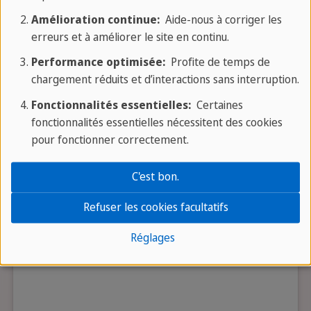
Amélioration continue:
Aide-nous à corriger les
erreurs et à améliorer le site en continu.
Performance optimisée:
Profite de temps de
chargement réduits et d’interactions sans interruption.
La confidentialité est importante pour nous. Ce n'est que lorsque
vous cliquez dessus que la vidéo du fournisseur tiers sera
Fonctionnalités essentielles:
Certaines
chargée et lue.
fonctionnalités essentielles nécessitent des cookies
pour fonctionner correctement.
C'est bon.
Refuser les cookies facultatifs
Réglages