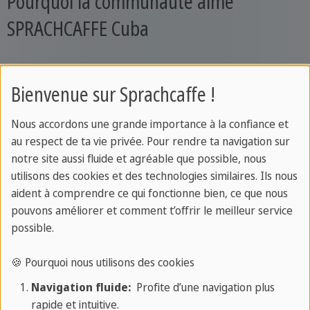
Pourquoi la communauté aime
SPRACHCAFFE Cuba
Bienvenue sur Sprachcaffe !
Nous accordons une grande importance à la confiance et
au respect de ta vie privée. Pour rendre ta navigation sur
notre site aussi fluide et agréable que possible, nous
utilisons des cookies et des technologies similaires. Ils nous
aident à comprendre ce qui fonctionne bien, ce que nous
La confidentialité est importante pour nous. Ce n'est que lorsque
pouvons améliorer et comment t’offrir le meilleur service
vous cliquez dessus que la vidéo du fournisseur tiers sera
chargée et lue.
possible.
🍪 Pourquoi nous utilisons des cookies
Navigation fluide:
Profite d’une navigation plus
rapide et intuitive.