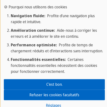
internationaux
, permettant ainsi à chacun de
🍪 Pourquoi nous utilisons des cookies
pratiquer l'anglais tous les jours, en classe ou
Navigation fluide:
Profite d’une navigation plus
après les cours pendant les repas et activités.
rapide et intuitive.
Amélioration continue:
Aide-nous à corriger les
erreurs et à améliorer le site en continu.
Performance optimisée:
Profite de temps de
Pour les juniors
chargement réduits et d’interactions sans interruption.
Notre séjour linguistique à Vancouver est idéal
Fonctionnalités essentielles:
Certaines
pour les étudiants âgés de 14 à 21 ans
fonctionnalités essentielles nécessitent des cookies
pour fonctionner correctement.
C'est bon.
Cours d'anglais
Refuser les cookies facultatifs
A Vancouver, notre cours d'anglais standard vous
Réglages