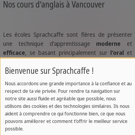
Nos cours d'anglais à Vancouver
Les écoles Sprachcaffe sont fières de présenter
une technique d'apprentissage
moderne
et
efficace
, se basant principalement sur
l'oral
et
l'immersion linguistique et culturelle. Nos
Bienvenue sur Sprachcaffe !
participants travaillent bien évidemment les règles
de base de la langue - grammaire, conjugaison,
Nous accordons une grande importance à la confiance et au
vocabulaire - mais toujours dans une optique de
respect de ta vie privée. Pour rendre ta navigation sur
communication
avec l'autre, afin de leur donner
notre site aussi fluide et agréable que possible, nous
utilisons des cookies et des technologies similaires. Ils nous
confiance en eux lorsqu'ils s'expriment dans la
aident à comprendre ce qui fonctionne bien, ce que nous
langue.
pouvons améliorer et comment t’offrir le meilleur service
possible.
De plus, nos groupes d'élèves sont souvent très