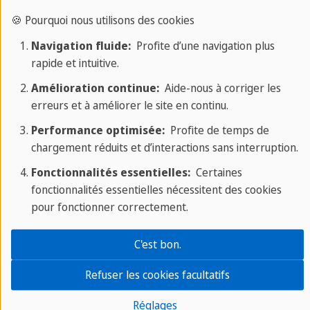
🍪 Pourquoi nous utilisons des cookies
Parce que nous voulons que votre séjour
Navigation fluide:
Profite d’une navigation plus
linguistique à Eastbourne ressemble à des
rapide et intuitive.
vacances, nous rendons les cours aussi ludiques
Amélioration continue:
Aide-nous à corriger les
que possible.
erreurs et à améliorer le site en continu.
Performance optimisée:
Profite de temps de
chargement réduits et d’interactions sans interruption.
Fonctionnalités essentielles:
Certaines
fonctionnalités essentielles nécessitent des cookies
Large choix de cours
pour fonctionner correctement.
Nous proposons une large gamme de cours de
C'est bon.
langue à Eastbourne, des cours standards aux
cours intensifs.
Refuser les cookies facultatifs
Réglages