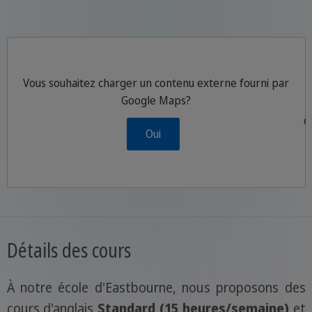
Vous souhaitez charger un contenu externe fourni par
Google Maps
?
P
d
Oui
Détails des cours
À notre école d'Eastbourne, nous proposons des
cours d'anglais
Standard (15 heures/semaine)
et