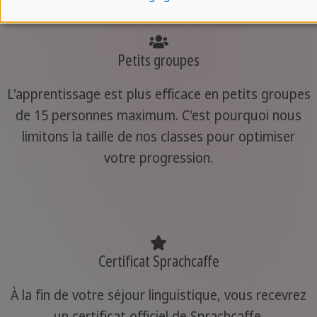
Petits groupes
L'apprentissage est plus efficace en petits groupes
de 15 personnes maximum. C'est pourquoi nous
limitons la taille de nos classes pour optimiser
votre progression.
Certificat Sprachcaffe
À la fin de votre séjour linguistique, vous recevrez
un certificat officiel de Sprachcaffe.