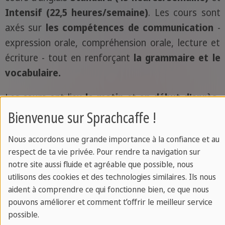
Intensif (22,5 heures/semaine)
. Les cours sont
axés sur
les compétences de communication
-
expression orale, compréhension orale, lecture et
écriture - tout en renforçant
la grammaire et le
vocabulaire.
Les cours ont lieu
le matin
et
en début d'après-
midi
, suivis d'
activités
permettant aux étudiants
Bienvenue sur Sprachcaffe !
d'appliquer leurs nouvelles compétences dans des
Nous accordons une grande importance à la confiance et au
situations réelles. Notre approche pratique
respect de ta vie privée. Pour rendre ta navigation sur
renforce la confiance et garantit une utilisation
notre site aussi fluide et agréable que possible, nous
concrète de la langue.
utilisons des cookies et des technologies similaires. Ils nous
aident à comprendre ce qui fonctionne bien, ce que nous
pouvons améliorer et comment t’offrir le meilleur service
possible.
Apprendre en s’amusant