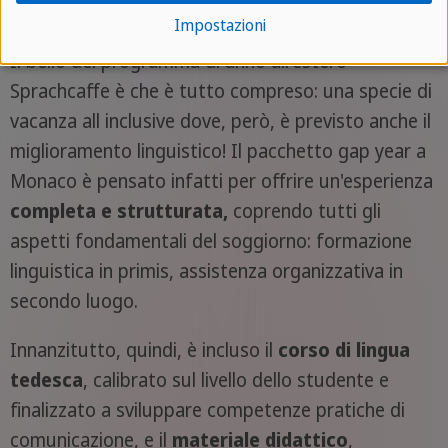
Cosa è incluso nel nostro pacchetto
Impostazioni
Il bello del programma di anno all'estero
Sprachcaffe è che è tutto compreso: una specie di
vacanza all inclusive dove, però, è previsto anche il
miglioramento linguistico! Il pacchetto gap year a
Monaco è pensato infatti per offrire un'esperienza
completa e strutturata,
coprendo tutti gli
aspetti fondamentali del soggiorno: formazione
linguistica in primis, assistenza organizzativa in
secondo luogo.
Innanzitutto, quindi, è incluso il
corso di lingua
tedesca
, calibrato sul livello dello studente e
finalizzato a sviluppare competenze pratiche di
comunicazione, e il
materiale didattico
,