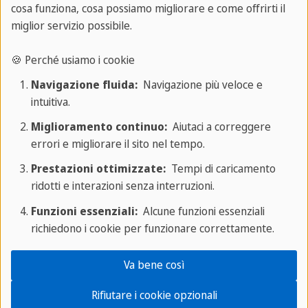
cosa funziona, cosa possiamo migliorare e come offrirti il
Dopodiché, non ti resta che inserire tutti i dati
miglior servizio possibile.
personali e le preferenze di viaggio nel form di
iscrizione, inviare e ricevere direttamente il
🍪 Perché usiamo i cookie
preventivo completo.
Navigazione fluida:
Navigazione più veloce e
intuitiva.
Per quanto riguarda la documentazione
Miglioramento continuo:
Aiutaci a correggere
necessaria, essendo la Germania un Paese parte
errori e migliorare il sito nel tempo.
dell'Unione Europea, i cittadini italiano non
Prestazioni ottimizzate:
Tempi di caricamento
necessitano di visto. Devono comunque, però.,
ridotti e interazioni senza interruzioni.
registrare la propria residenza una volta arrivati
Funzioni essenziali:
Alcune funzioni essenziali
(Anmeldung) e, se il soggiorno è prolungato,
richiedono i cookie per funzionare correttamente.
attivare un'assicurazione sanitaria valida sul
territorio tedesco.
Va bene così
Rifiutare i cookie opzionali