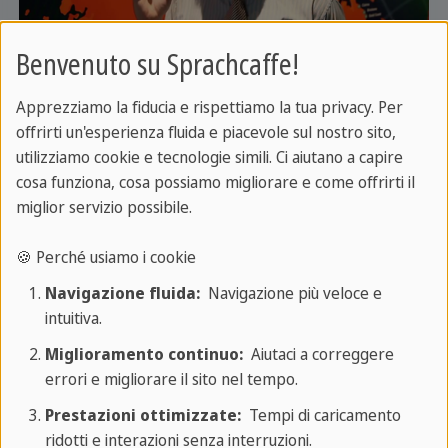
La privacy è importante per noi. Solo quando clicchi, il video
Benvenuto su Sprachcaffe!
viene caricato e riprodotto dal fornitore terzo.
Apprezziamo la fiducia e rispettiamo la tua privacy. Per
offrirti un'esperienza fluida e piacevole sul nostro sito,
utilizziamo cookie e tecnologie simili. Ci aiutano a capire
cosa funziona, cosa possiamo migliorare e come offrirti il
miglior servizio possibile.
🍪 Perché usiamo i cookie
Navigazione fluida:
Navigazione più veloce e
intuitiva.
La privacy è importante per noi. Solo quando clicchi, il video
viene caricato e riprodotto dal fornitore terzo.
Miglioramento continuo:
Aiutaci a correggere
errori e migliorare il sito nel tempo.
Prestazioni ottimizzate:
Tempi di caricamento
ridotti e interazioni senza interruzioni.