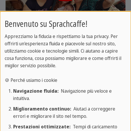
Benvenuto su Sprachcaffe!
La privacy è importante per noi. Solo quando clicchi, il video
viene caricato e riprodotto dal fornitore terzo.
Apprezziamo la fiducia e rispettiamo la tua privacy. Per
offrirti un'esperienza fluida e piacevole sul nostro sito,
utilizziamo cookie e tecnologie simili. Ci aiutano a capire
cosa funziona, cosa possiamo migliorare e come offrirti il
miglior servizio possibile.
🍪 Perché usiamo i cookie
Navigazione fluida:
Navigazione più veloce e
intuitiva.
Miglioramento continuo:
Aiutaci a correggere
La privacy è importante per noi. Solo quando clicchi, il video
errori e migliorare il sito nel tempo.
viene caricato e riprodotto dal fornitore terzo.
Prestazioni ottimizzate:
Tempi di caricamento