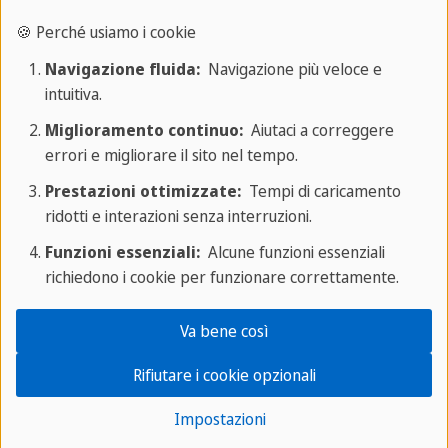
🍪 Perché usiamo i cookie
Lavorare come Group Leader nelle
Navigazione fluida:
Navigazione più veloce e
vacanze studio: i vantaggi
intuitiva.
Miglioramento continuo:
Aiutaci a correggere
Forse a questo punto ti starai chiedendo cos'è che
errori e migliorare il sito nel tempo.
rende davvero speciale questo ruolo. Semplice:
Prestazioni ottimizzate:
Tempi di caricamento
tutto! Ma se vuoi una risposta più diretta, allora
ridotti e interazioni senza interruzioni.
diremmo
l'equilibrio tra crescita personale e
Funzioni essenziali:
Alcune funzioni essenziali
professionale
: tornato a casa da questa
richiedono i cookie per funzionare correttamente.
esperienza sei un'altra persona. Più aperta di
mente, più consapevole di sé e del proprio valore.
Va bene così
Fare il group leader non è solo "viaggiare", ma
Rifiutare i cookie opzionali
vivere un'esperienza intensa che ti mette alla prova
Impostazioni
e ti restituisce molto, spesso più di quanto ti