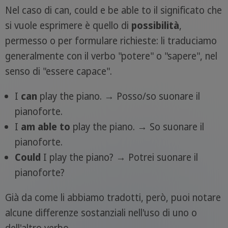
Nel caso di can, could e be able to il significato che
si vuole esprimere è quello di
possibilità
,
permesso o per formulare richieste: li traduciamo
generalmente con il verbo "potere" o "sapere", nel
senso di "essere capace".
I
can
play the piano. → Posso/so suonare il
pianoforte.
I
am able to
play the piano. → So suonare il
pianoforte.
Could
I play the piano? → Potrei suonare il
pianoforte?
Già da come li abbiamo tradotti, però, puoi notare
alcune differenze sostanziali nell'uso di uno o
dell'altro verbo.