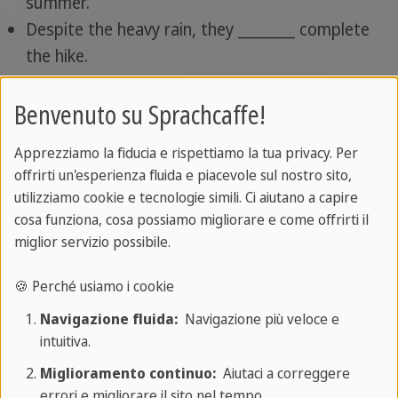
summer.
Despite the heavy rain, they ________ complete
the hike.
Benvenuto su Sprachcaffe!
soluzioni
Apprezziamo la fiducia e rispettiamo la tua privacy. Per
offrirti un'esperienza fluida e piacevole sul nostro sito,
could
utilizziamo cookie e tecnologie simili. Ci aiutano a capire
cosa funziona, cosa possiamo migliorare e come offrirti il
miglior servizio possibile.
will be able to
🍪 Perché usiamo i cookie
couldn't
Navigazione fluida:
Navigazione più veloce e
intuitiva.
Miglioramento continuo:
Aiutaci a correggere
will be able to
errori e migliorare il sito nel tempo.