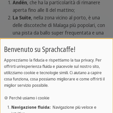
Andén
, che ha la particolarità di rimanere
aperta fino alle 8 del mattino;
La Suite
, nella zona vicino al porto, è una
delle discoteche di Malaga più popolari, con
una pista da ballo super frequentata e una
selezione musicale tra le più variegate, in
Benvenuto su Sprachcaffe!
grado di accontentare i gusti di tutti;
Velvet Club
, rinomata discoteca per la sua
Apprezziamo la fiducia e rispettiamo la tua privacy. Per
atmosfera elettrica ed elettrizzante.
offrirti un'esperienza fluida e piacevole sul nostro sito,
utilizziamo cookie e tecnologie simili. Ci aiutano a capire
Altrimenti, puoi trascorrere la tua serata in un
cosa funziona, cosa possiamo migliorare e come offrirti il
modo più tranquillo, ma sempre senza rinunciare
miglior servizio possibile.
alla buona musica, ai drink e alla buona compagnia,
in uno dei tanti pub che la città di Malaga offre.
🍪 Perché usiamo i cookie
Tra questi, i più imperdibili sono di certo:
Navigazione fluida:
Navigazione più veloce e