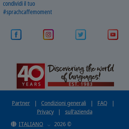
condividi il tuo
#sprachcaffemoment
Partner
|
Condizioni generali
|
FAQ
|
Privacy
|
sull'azienda
ITALIANO
2026 ©