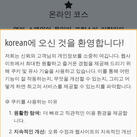
온라인 코스
영어, 스페인어, 독일어, 프랑스어, 이탈리아
어, 중국어, 아랍어 등
korean에 오신 것을 환영합니다!
다양한 언어를
실시간 온라인 LIVE 강의
로
저희는 신뢰와 고객님의 개인정보를 소중히 여깁니다. 웹사
배워보세요.
이트에서 최대한 원활하고 즐거운 경험을 제공해 드리기 위
해 쿠키 및 유사 기술을 사용하고 있습니다. 이를 통해 어떤
전문 강사진과 함께하는 스프락카페 온라인
기능이 잘 작동하는지, 무엇을 개선할 수 있는지, 그리고 어
코스는
떻게 하면 최고의 서비스를 제공할 수 있는지를 파악합니다.
집에서도 현지 어학연수와 같은 몰입형 학습
경험을 제공합니다.
🍪 쿠키를 사용하는 이유
안정적인 학습 환경 속에서 효율적이고 체계
원활한 탐색:
더 빠르고 직관적인 이용 환경을 제공합
적으로 외국어 실력을 향상시켜 보세요.
니다.
지속적인 개선:
오류 수정과 웹사이트의 지속적인 개선
알아보기