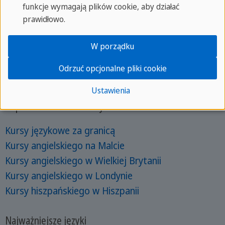
funkcje wymagają plików cookie, aby działać
Obozy językowe za granicą
prawidłowo.
Obozy językowe na Malcie
W porządku
Obozy językowe w Wielkiej Brytanii
Obozy językowe w Londynie
Odrzuć opcjonalne pliki cookie
Obozy językowe w Hiszpanii
Ustawienia
Popularne wśród dorosłych
Kursy językowe za granicą
Kursy angielskiego na Malcie
Kursy angielskiego w Wielkiej Brytanii
Kursy angielskiego w Londynie
Kursy hiszpańskiego w Hiszpanii
Najważniejsze języki