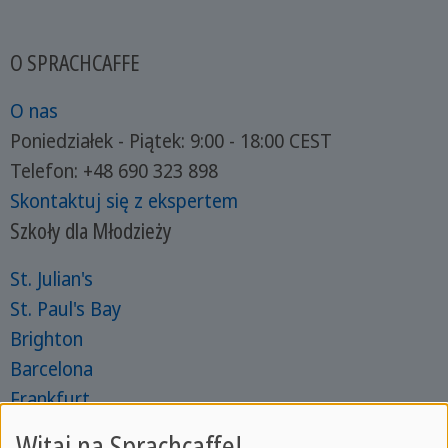
O SPRACHCAFFE
O nas
Poniedziałek - Piątek: 9:00 - 18:00 CEST
Telefon: +48 690 323 898
Skontaktuj się z ekspertem
Szkoły dla Młodzieży
St. Julian's
St. Paul's Bay
Brighton
Barcelona
Frankfurt
Szkoły dla dorosłych
Witaj na Sprachcaffe!