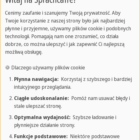
St. Julian's
Cenimy zaufanie i szanujemy Twoją prywatność. Aby
Londyn
Twoje korzystanie z naszej strony było jak najbardziej
Brighton
płynne i przyjemne, używamy plików cookie i podobnych
technologii. Pomagają nam one zrozumieć, co działa
Barcelona
dobrze, co można ulepszyć i jak zapewnić Ci najlepszą
Frankfurt
możliwą obsługę.
Zasoby
🍪 Dlaczego używamy plików cookie
Magazyn
Płynna nawigacja:
Korzystaj z szybszego i bardziej
Przewodniki turystyczne
intuicyjnego przeglądania.
Przewodniki edukacyjne
Ciągłe udoskonalanie:
Pomóż nam usuwać błędy i
Testy online
stale ulepszać stronę.
Katalogi
Optymalna wydajność:
Szybsze ładowanie i
płynniejsze działanie strony.
Popularne wśród młodzieży
Funkcje podstawowe:
Niektóre podstawowe