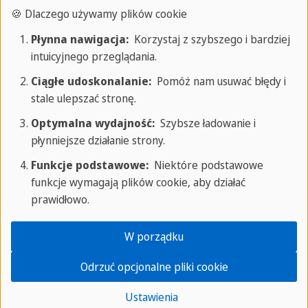
🍪 Dlaczego używamy plików cookie
Płynna nawigacja:
Korzystaj z szybszego i bardziej
intuicyjnego przeglądania.
O SPRACHCAFFE
Ciągłe udoskonalanie:
Pomóż nam usuwać błędy i
stale ulepszać stronę.
O nas
Optymalna wydajność:
Szybsze ładowanie i
Poniedziałek - Piątek: 9:00 - 18:00 CEST
płynniejsze działanie strony.
Telefon: +48 690 323 898
Funkcje podstawowe:
Niektóre podstawowe
Skontaktuj się z ekspertem
funkcje wymagają plików cookie, aby działać
Szkoły dla Młodzieży
prawidłowo.
St. Julian's
W porządku
St. Paul's Bay
Odrzuć opcjonalne pliki cookie
Brighton
Barcelona
Ustawienia