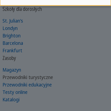
Frankfurt
Szkoły dla dorosłych
St. Julian's
Londyn
Brighton
Barcelona
Frankfurt
Zasoby
Magazyn
Przewodniki turystyczne
Przewodniki edukacyjne
Testy online
Katalogi