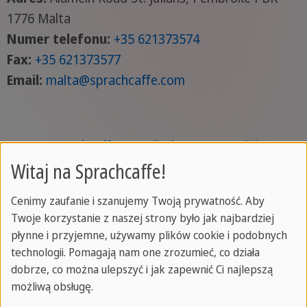
1776 Malta
Numer telefonu:
+35
621373574
Fax:
+35 621373577
Email:
malta
@sprachcaffe
.com
Sprachcaffe
/
Polityka prywatności
Witaj na Sprachcaffe!
Cenimy zaufanie i szanujemy Twoją prywatność. Aby
Twoje korzystanie z naszej strony było jak najbardziej
płynne i przyjemne, używamy plików cookie i podobnych
technologii. Pomagają nam one zrozumieć, co działa
dobrze, co można ulepszyć i jak zapewnić Ci najlepszą
możliwą obsługę.