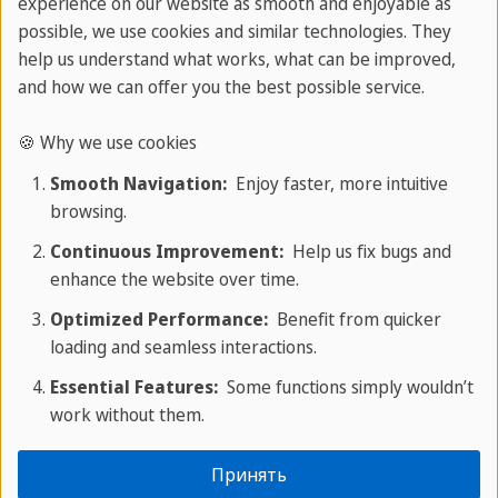
experience on our website as smooth and enjoyable as
possible, we use cookies and similar technologies. They
help us understand what works, what can be improved,
and how we can offer you the best possible service.
🍪 Why we use cookies
Smooth Navigation:
Enjoy faster, more intuitive
browsing.
Continuous Improvement:
Help us fix bugs and
Досуг и развлечения
enhance the website over time.
Optimized Performance:
Benefit from quicker
В SPRACHCAFFE Playa del Carmen каждый день -
loading and seamless interactions.
это приключение!
Essential Features:
Some functions simply wouldn’t
Наш испаноязычный отдых - это идеальное
work without them.
сочетание уроков испанского и потрясающей
Принять
программы, полной социальных и культурных