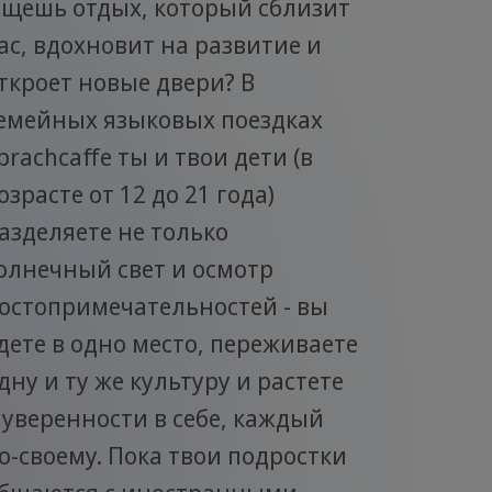
щешь отдых, который сблизит
ас, вдохновит на развитие и
ткроет новые двери? В
емейных языковых поездках
prachcaffe ты и твои дети (в
озрасте от 12 до 21 года)
азделяете не только
олнечный свет и осмотр
остопримечательностей - вы
дете в одно место, переживаете
дну и ту же культуру и растете
 уверенности в себе, каждый
о-своему. Пока твои подростки