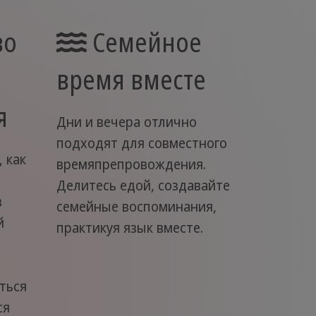
во
Семейное
время вместе
я
Дни и вечера отлично
подходят для совместного
 как
времяпрепровождения.
Делитесь едой, создавайте
в
семейные воспоминания,
й
практикуя язык вместе.
ться
ся