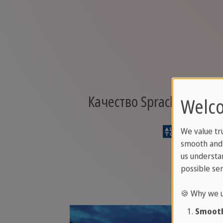
Качество Sprachcaffe 
Welco
We value tr
smooth and 
us understa
possible ser
🍪 Why we u
Smooth