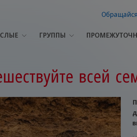
Обращайся
ОСЛЫЕ
ГРУППЫ
ПРОМЕЖУТОЧН
ешествуйте всей се
П
д
в