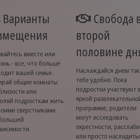
Варианты
Свобода 
змещения
второй
половине дн
вайтесь вместе или
знь - все, что больше
Наслаждайся днем так,
одит вашей семье.
тебе удобно. Пока
ирай общие комнаты
подростки участвуют 
близости или
яркой развлекательно
оляй подросткам жить
программе, родители
воими сверстниками
могут исследовать
 большей
окрестности, расслаби
висимости.
или просто насладить