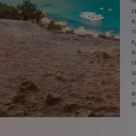
о
с
я
т
е
в
с
з
ч
и
в