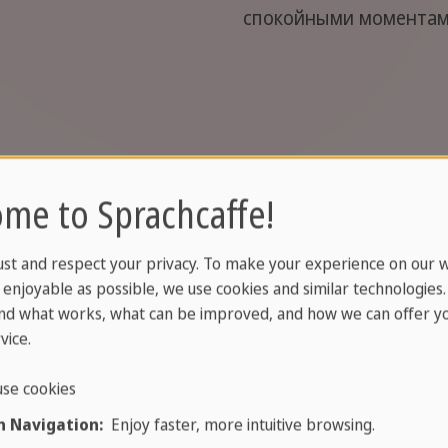
спокойными моментам
было проверено и одобрено всемирно из
me to Sprachcaffe!
ust and respect your privacy. To make your experience on our 
enjoyable as possible, we use cookies and similar technologies
nd what works, what can be improved, and how we can offer yo
vice.
se cookies
 Navigation:
Enjoy faster, more intuitive browsing.