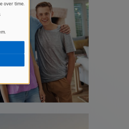
e over time.
s
em.