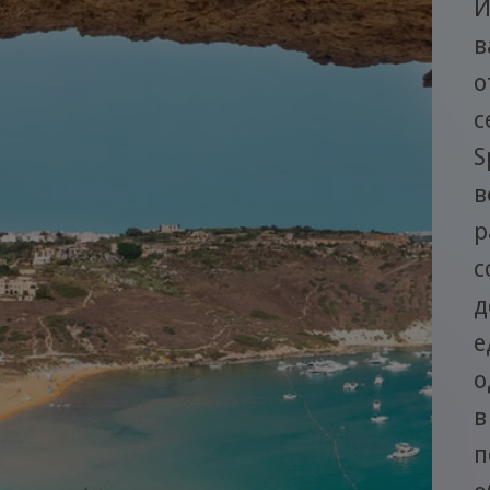
И
в
о
с
S
в
р
с
д
е
о
в
п