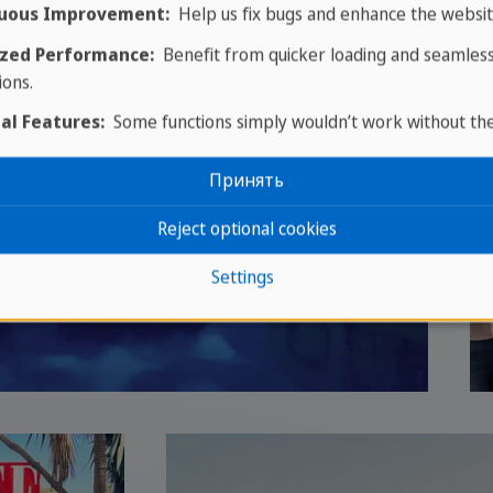
uous Improvement:
Help us fix bugs and enhance the websit
zed Performance:
Benefit from quicker loading and seamles
ions.
al Features:
Some functions simply wouldn’t work without th
Принять
Reject optional cookies
Settings