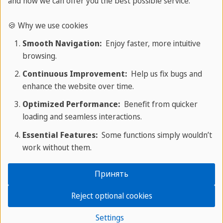
and how we can offer you the best possible service.
🍪 Why we use cookies
Smooth Navigation:
Enjoy faster, more intuitive
browsing.
Continuous Improvement:
Help us fix bugs and
enhance the website over time.
Конфиденциальность важна для нас. Только после нажатия
Optimized Performance:
Benefit from quicker
кнопки видео загружается и воспроизводится сторонним
поставщиком.
loading and seamless interactions.
Essential Features:
Some functions simply wouldn’t
work without them.
Принять
Reject optional cookies
Settings