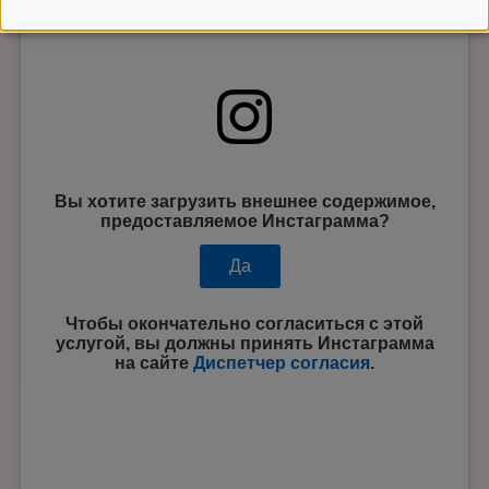
Вы хотите загрузить внешнее содержимое,
предоставляемое
Инстаграмма
?
Да
Чтобы окончательно согласиться с этой
услугой, вы должны принять
Инстаграмма
на сайте
Диспетчер согласия
.