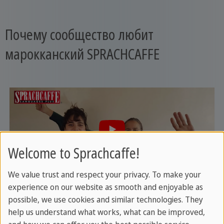
Почему сообщество любит
марокканский SPRACHCAFFE
Welcome to Sprachcaffe!
We value trust and respect your privacy. To make your
Конфиденциальность важна для нас. Только после нажатия
experience on our website as smooth and enjoyable as
кнопки видео загружается и воспроизводится сторонним
поставщиком.
possible, we use cookies and similar technologies. They
help us understand what works, what can be improved,