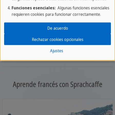
Funciones esenciales:
Algunas funciones esenciales
Aprende gramática francesa
requieren cookies para funcionar correctamente.
De acuerdo
Rechazar cookies opcionales
Aprende vocabulario en francés
Ajustes
Aprende francés con Sprachcaffe