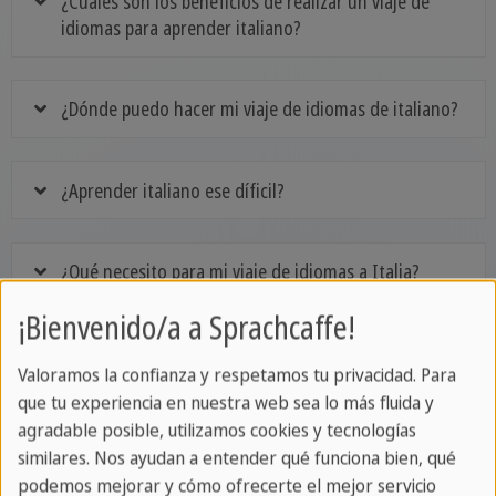
¿Cuáles son los beneficios de realizar un viaje de
idiomas para aprender italiano?
¿Dónde puedo hacer mi viaje de idiomas de italiano?
¿Aprender italiano ese díficil?
¿Qué necesito para mi viaje de idiomas a Italia?
¡Bienvenido/a a Sprachcaffe!
Valoramos la confianza y respetamos tu privacidad. Para
Descubre nuestros cursos de italiano a través
que tu experiencia en nuestra web sea lo más fluida y
de nuestros estudiantes
agradable posible, utilizamos cookies y tecnologías
similares. Nos ayudan a entender qué funciona bien, qué
podemos mejorar y cómo ofrecerte el mejor servicio