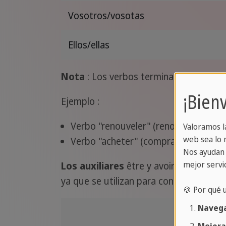
Vosotros/vosotas
Ellos/ellas
Nota
: Los verbos terminados en "eler
¡Bien
Ejemplo :
Verbo "renouveler" (renovar) -> je r
Valoramos l
web sea lo m
Verbo "acheter" (comprar)-> j'ach
ète
Nos ayudan 
mejor servic
Los auxiliares
être y avoir forman par
ya que se utilizan para construir el f
🍪 Por qué 
Navega