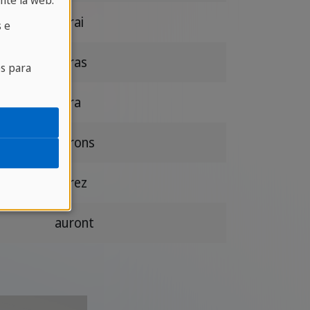
nte la web.
aurai
 e
auras
es para
aura
aurons
aurez
auront