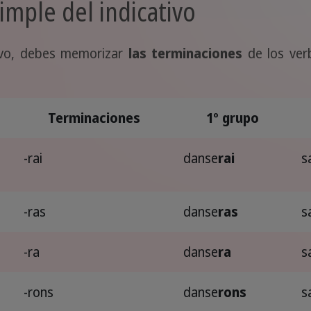
imple del indicativo
tivo, debes memorizar
las terminaciones
de los ver
Terminaciones
1º grupo
-rai
danse
rai
s
-ras
danse
ras
s
-ra
danse
ra
s
-rons
danse
rons
s