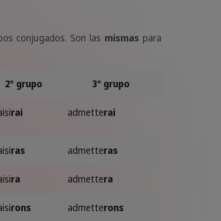
bos conjugados. Son las
mismas
para
2º grupo
3º grupo
aisi
rai
admette
rai
aisi
ras
admette
ras
aisi
ra
admette
ra
aisi
rons
admette
rons