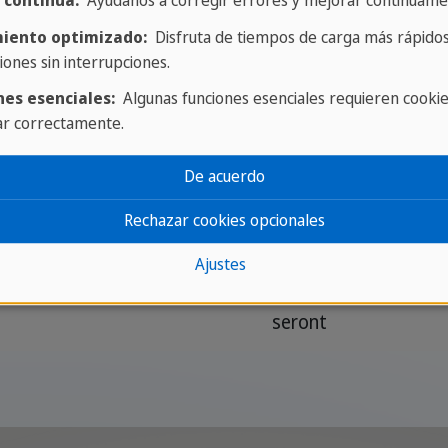
 continua:
Ayúdanos a corregir errores y mejorar continuame
serai
iento optimizado:
Disfruta de tiempos de carga más rápidos
iones sin interrupciones.
seras
nes esenciales:
Algunas funciones esenciales requieren cooki
ar correctamente.
sera
De acuerdo
serons
Rechazar cookies opcionales
serez
Ajustes
seront