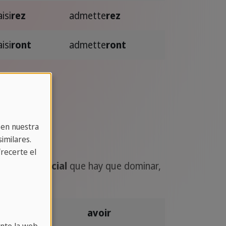
aisi
rez
admette
rez
aisi
ront
admette
ront
o.
 en nuestra
imilares.
recerte el
gación especial
que hay que dominar,
avoir