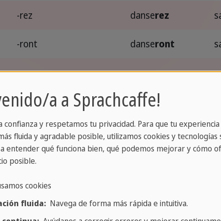
-rez
danse
rez
s
-ront
danse
ront
s
" o en "eter" doblan su consonante o añaden un acent
venido/a a Sprachcaffe!
enouv
ellerai
a confianza y respetamos tu privacidad. Para que tu experiencia
ás fluida y agradable posible, utilizamos cookies y tecnologías s
rai
a entender qué funciona bien, qué podemos mejorar y cómo of
io posible.
te del tercer grupo de verbos, pero tienen una
conju
uturo de todos los demás verbos
usamos cookies
ción fluida:
Navega de forma más rápida e intuitiva.
être