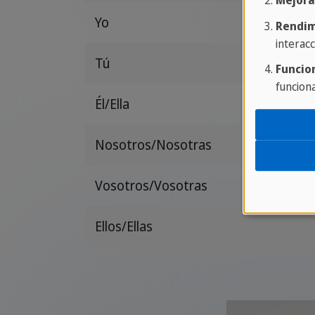
Mejora
Yo
Rendim
interacc
Tú
Funcio
funcion
Él/Ella
Nosotros/Nosotras
Vosotros/Vosotras
Ellos/Ellas