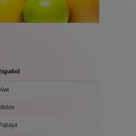
Español
Kiwi
Melón
Papaya