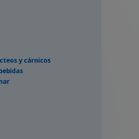
cteos y cárnicos
 bebidas
nar