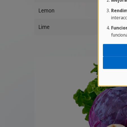
Mejora
Lemon
Limón
Rendim
interacc
Lime
Lima
Funcio
funcion