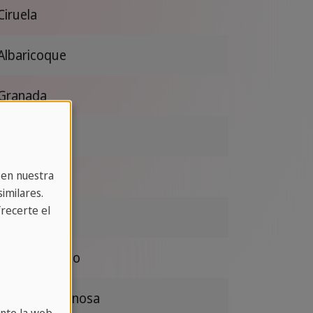
Ciruela
Albaricoque
Granada
Zarzamora
Higos
 en nuestra
imilares.
recerte el
Carambola
Arándano rojo
Grosella espinosa