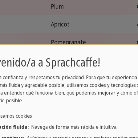
Plum
Apricot
Pomegranate
venido/a a Sprachcaffe!
sa
Blackberry
os
Fig
a confianza y respetamos tu privacidad. Para que tu experiencia
ás fluida y agradable posible, utilizamos cookies y tecnologías s
a entender qué funciona bien, qué podemos mejorar y cómo of
Starfruit
io posible.
Cranberry
usamos cookies
ción fluida:
Navega de forma más rápida e intuitiva.
Gooseberry