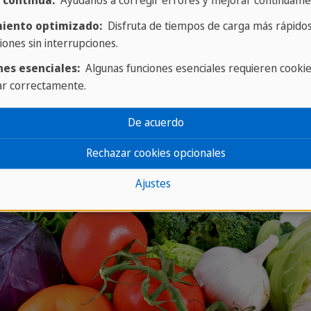
 continua:
Ayúdanos a corregir errores y mejorar continuame
Grapefruit
iento optimizado:
Disfruta de tiempos de carga más rápidos
iones sin interrupciones.
Passion fruit
nes esenciales:
Algunas funciones esenciales requieren cooki
ar correctamente.
De acuerdo
Rechazar cookies opcionales
Ajustes