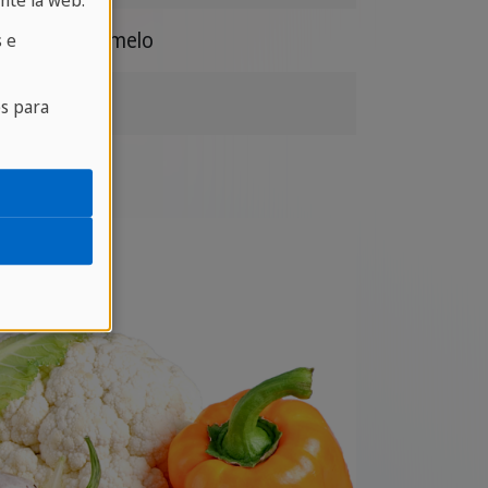
nte la web.
Toronja / Pomelo
 e
Maracuyá
es para