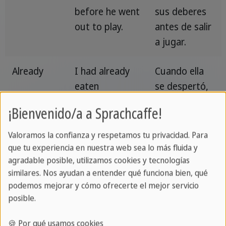
before he went
sus deberes
out to play.
antes de salir
a jugar.
Already
I had already
Cuando ella
eaten
se despertó,
breakfast by
yo ya había
¡Bienvenido/a a Sprachcaffe!
the time she
desayunado.
woke up.
Valoramos la confianza y respetamos tu privacidad. Para
que tu experiencia en nuestra web sea lo más fluida y
Just
They had just
Acababan de
agradable posible, utilizamos cookies y tecnologías
similares. Nos ayudan a entender qué funciona bien, qué
left the house
salir de casa
podemos mejorar y cómo ofrecerte el mejor servicio
when the
cuando
posible.
storm started.
empezó la
tormenta.
🍪 Por qué usamos cookies