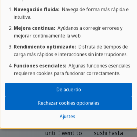
Navegación fluida:
Navega de forma más rápida e
Never
She had never
Ella nunca
intuitiva.
seen such a
había visto
Mejora continua:
Ayúdanos a corregir errores y
beautiful
una puesta
mejorar continuamente la web.
sunset before.
de sol tan
Rendimiento optimizado:
Disfruta de tiempos de
hermosa.
carga más rápidos e interacciones sin interrupciones.
Funciones esenciales:
Algunas funciones esenciales
Once
Once I had
Cuando
requieren cookies para funcionar correctamente.
finished my
terminé mi
work, I went
trabajo, salí a
De acuerdo
out for a walk.
dar un paseo.
Rechazar cookies opcionales
Until
I had never
Nunca había
Ajustes
tasted sushi
probado el
until I went to
sushi hasta