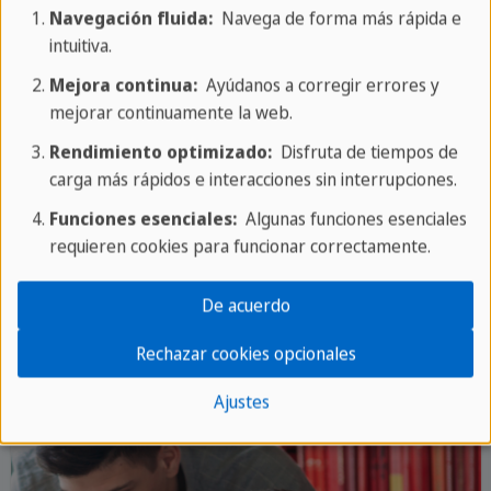
Navegación fluida:
Navega de forma más rápida e
Aprende aquí cómo funciona el presente
intuitiva.
perfecto en español.
Mejora continua:
Ayúdanos a corregir errores y
mejorar continuamente la web.
Rendimiento optimizado:
Disfruta de tiempos de
carga más rápidos e interacciones sin interrupciones.
Funciones esenciales:
Algunas funciones esenciales
Aprende los otros tiempos verbales en
requieren cookies para funcionar correctamente.
español
De acuerdo
Rechazar cookies opcionales
Ajustes