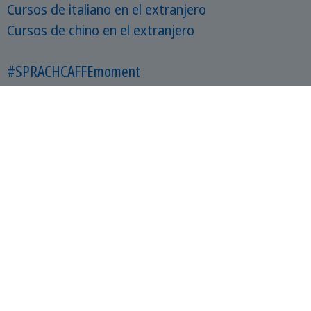
Cursos de italiano en el extranjero
Cursos de chino en el extranjero
#SPRACHCAFFEmoment
Contáctanos
Catálogo gratis
CREA TU PRESUPUESTO
Reservas