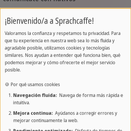
Aprender vocabulario turístico en español te
¡Bienvenido/a a Sprachcaffe!
permite explorar la cultura, la historia y las
tradiciones de los países hispanohablantes de una
Valoramos la confianza y respetamos tu privacidad. Para
manera más profunda. Además, con un buen
que tu experiencia en nuestra web sea lo más fluida y
agradable posible, utilizamos cookies y tecnologías
vocabulario turístico en español, puedes planificar
similares. Nos ayudan a entender qué funciona bien, qué
y disfrutar de tus viajes de manera independiente,
podemos mejorar y cómo ofrecerte el mejor servicio
sin depender constantemente de guías turísticos o
posible.
aplicaciones de traducción. Para aprender más
fácilmente el vocabulario del turismo en español te
🍪 Por qué usamos cookies
recomendamos que participes en clases de
Navegación fluida:
Navega de forma más rápida e
conversación y que busqyes oportunidades para
intuitiva.
practicar con hablantes nativos en español. Si
Mejora continua:
Ayúdanos a corregir errores y
tienes alguna pregunta o necesitas más ejemplos,
mejorar continuamente la web.
no dudes en
contactarnos
o visitar nuestros
Rendimiento optimizado:
Disfruta de tiempos de