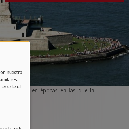
 en nuestra
imilares.
recerte el
specialmente en épocas en las que la
cretos.