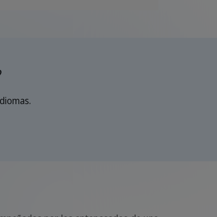
?
idiomas.