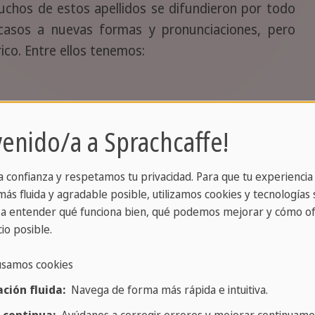
uchos de estos apellidos se difundieron por todo
asos a nuevas formas y pronunciaciones, pero
ico. Entre ellos tenemos:
n de lugares:
venido/a a Sprachcaffe!
ellidos derivados de ciudades o regiones -como
a confianza y respetamos tu privacidad. Para que tu experiencia
retaña también es común encontrar apellidos que
ás fluida y agradable posible, utilizamos cookies y tecnologías s
ráfica. Estos apellidos surgieron como una forma
a entender qué funciona bien, qué podemos mejorar y cómo of
 su lugar de nacimiento, residencia o propiedad, e
io posible.
es se organizaban en torno a aldeas o territorios con
usamos cookies
ción fluida:
Navega de forma más rápida e intuitiva.