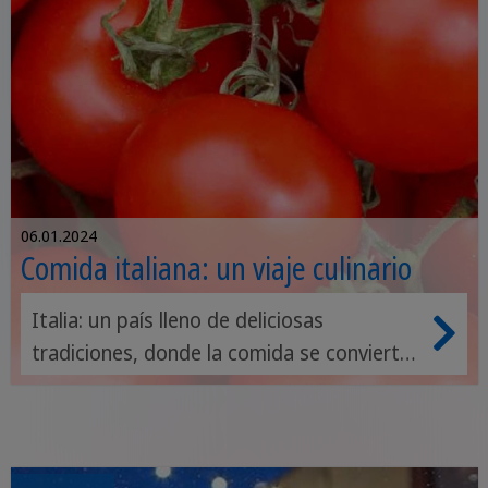
06.01.2024
Comida italiana: un viaje culinario
Italia: un país lleno de deliciosas
tradiciones, donde la comida se convierte
en una verdadera forma de arte. La
cultura culinaria italiana es una tentación
inigualable a la que simplemente no
puedes resistirte. En este artículo, te