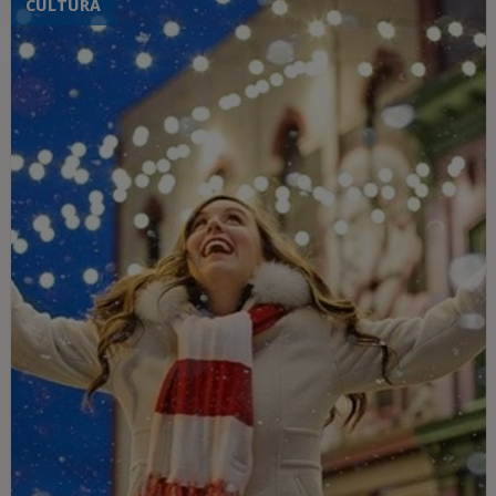
CULTURA
invitamos a descubrir la espléndida
gastronomía de Italia y dejarte encantar
por sus ricas tradiciones y sus irresistibles
platos. Acompáñanos en un viaje al mundo
de la comida italiana y déjate inspirar para
saborear los aromas de Italia por ti
mismo. Juntos nos sumergiremos en un
mundo lleno de sabor y placer: ¿estás listo
para explorar los secretos de la cocina
italiana?