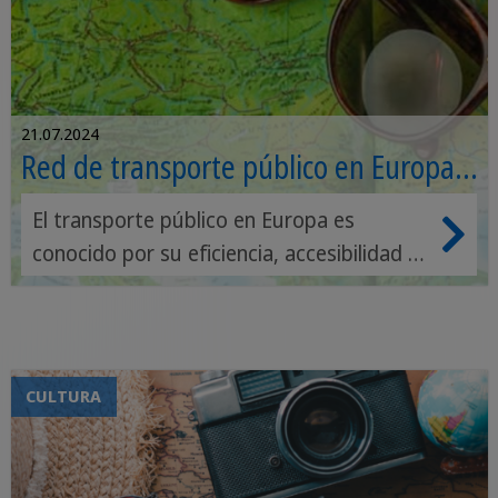
21.07.2024
Red de transporte público en Europa:
tipos y curiosidades
El transporte público en Europa es
conocido por su eficiencia, accesibilidad y
sostenibilidad. Sin embargo, cada país
tiene características únicas que reflejan
su cultura y sus prioridades en movilidad
urbana. A continuación, encontrarás
CULTURA
información acerca de los transportes
públicos de los países europeos más
importantes y cómo funcionan, así podrás