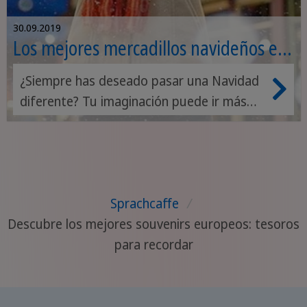
30.09.2019
Los mejores mercadillos navideños en
Europa
¿Siempre has deseado pasar una Navidad
diferente? Tu imaginación puede ir más
allá y elegir un destino europeo donde la
nieve cubre las hermosas ciudades y
podemos llamarla La blanca Navidad.
Pasar Navidad en Europa puede ser una
Sprachcaffe
/
experiencia inolvidable. De por sí esta
Descubre los mejores souvenirs europeos: tesoros
época trae recuerdos entrañables por su
para recordar
ambiente mágico, momentos ideales para
disfrutar en familia o con las personas
que amamos. ¿Te imaginas una Navidad
viajando y visitando los mejores