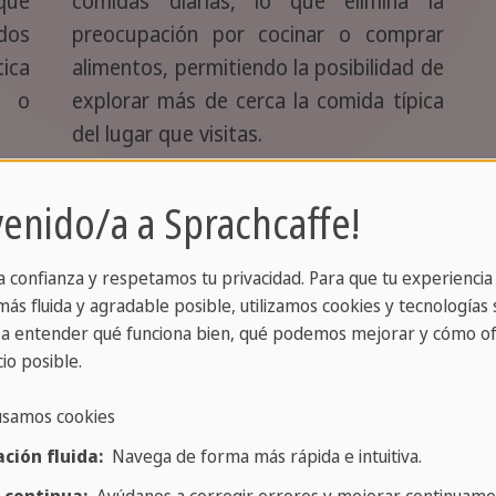
que
comidas diarias, lo que elimina la
dos
preocupación por cocinar o comprar
ica
alimentos, permitiendo la posibilidad de
e o
explorar más de cerca la comida típica
del lugar que visitas.
venido/a a Sprachcaffe!
a inmersión cultural es beneficiosa, en algunos
a confianza y respetamos tu privacidad. Para que tu experiencia
 o hábitos pueden ser un desafío para algunos
ás fluida y agradable posible, utilizamos cookies y tecnologías s
 transformarse en una ventaja maravillosa donde
a entender qué funciona bien, qué podemos mejorar y cómo of
io posible.
usamos cookies
ción fluida:
Navega de forma más rápida e intuitiva.