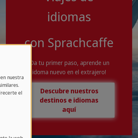
idiomas
con Sprachcaffe
¡Da tu primer paso, aprende un
idoma nuevo en el extrajero!
 en nuestra
imilares.
Descubre nuestros
recerte el
destinos e idiomas
aquí