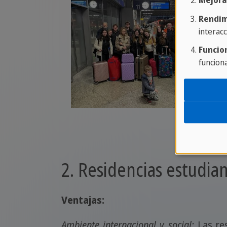
Mejora
Rendim
interacc
Funcio
funcion
2. Residencias estudian
Ventajas:
Ambiente internacional y social:
Las res