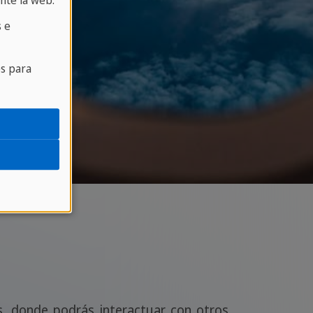
nte la web.
 e
es para
s, donde podrás interactuar con otros