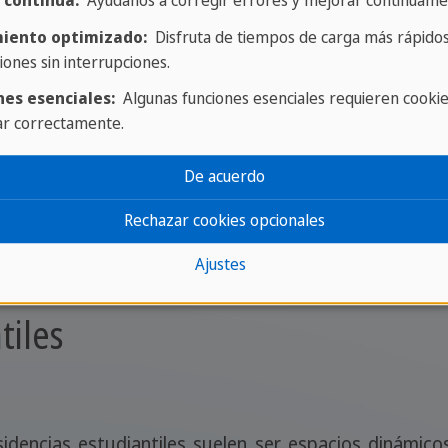
 continua:
Ayúdanos a corregir errores y mejorar continuame
iento optimizado:
Disfruta de tiempos de carga más rápidos
iones sin interrupciones.
nes esenciales:
Algunas funciones esenciales requieren cooki
ar correctamente.
De acuerdo
Rechazar cookies opcionales
Ajustes
tiles
idencias estudiantiles suelen ser espacios dinámico