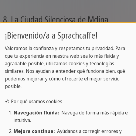
8. La Ciudad Silenciosa de Mdina
¡Bienvenido/a a Sprachcaffe!
Finalmente, aunque Mdina es un destino popular,
su apodo como la
Ciudad Silenciosa
la convierte
Valoramos la confianza y respetamos tu privacidad. Para
en un lugar único para explorar. Este antiguo
que tu experiencia en nuestra web sea lo más fluida y
asentamiento amurallado parece congelado en el
agradable posible, utilizamos cookies y tecnologías
similares. Nos ayudan a entender qué funciona bien, qué
tiempo. Caminar por sus estrechas calles
podemos mejorar y cómo ofrecerte el mejor servicio
empedradas, especialmente de noche, cuando la
posible.
ciudad está en silencio, es una experiencia casi
mágica. Mdina alberga muchas historias de
🍪 Por qué usamos cookies
fantasmas y leyendas, lo que añade un aire de
Navegación fluida:
Navega de forma más rápida e
misterio a su atmósfera ya mística.
intuitiva.
Mejora continua:
Ayúdanos a corregir errores y