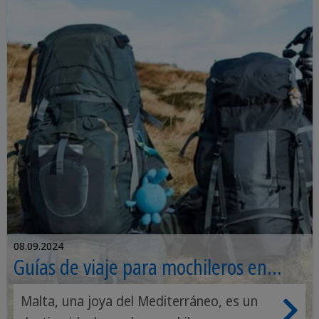
08.09.2024
Guías de viaje para mochileros en
Malta: Explorando la Perla del
Malta, una joya del Mediterráneo, es un