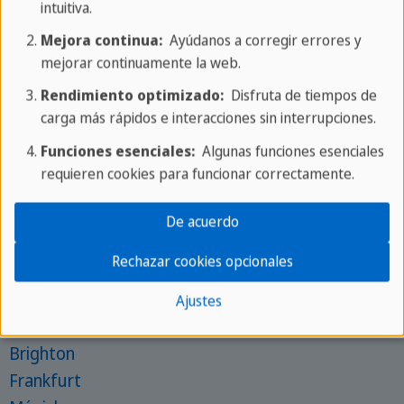
intuitiva.
Entra en contacto con nosotros
Mejora continua:
Ayúdanos a corregir errores y
WhatsApp
mejorar continuamente la web.
Escuelas para jóvenes
Rendimiento optimizado:
Disfruta de tiempos de
carga más rápidos e interacciones sin interrupciones.
St. Julian's
St. Paul's Bay
Funciones esenciales:
Algunas funciones esenciales
Londres
requieren cookies para funcionar correctamente.
Brighton
De acuerdo
Frankfurt
Escuelas para adultos
Rechazar cookies opcionales
St. Julian's
Ajustes
Londres
Brighton
Frankfurt