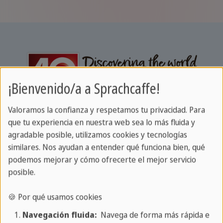
¡Bienvenido/a a Sprachcaffe!
Valoramos la confianza y respetamos tu privacidad. Para
que tu experiencia en nuestra web sea lo más fluida y
agradable posible, utilizamos cookies y tecnologías
similares. Nos ayudan a entender qué funciona bien, qué
podemos mejorar y cómo ofrecerte el mejor servicio
Sobre SPRACHCAFFE
posible.
Acerca de nosotros
🍪 Por qué usamos cookies
Lun - Vier: 9am - 6pm CEST
Navegación fluida:
Navega de forma más rápida e
Teléfono: 91 541 01 40